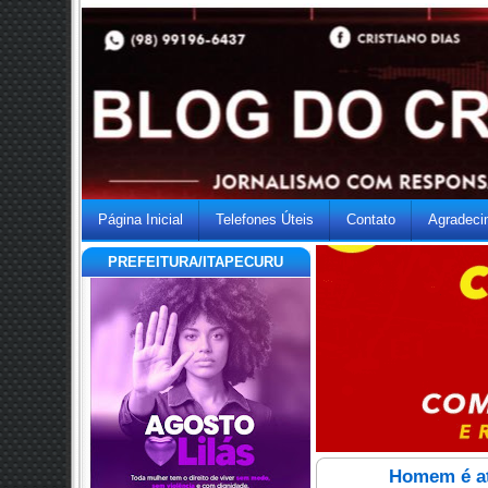
Página Inicial
Telefones Úteis
Contato
Agradeci
PREFEITURA/ITAPECURU
Homem é at