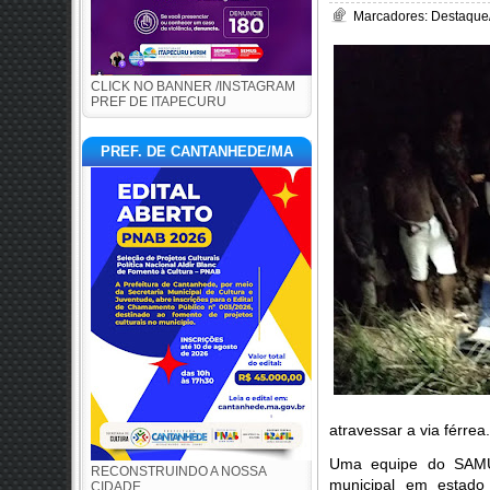
Marcadores:
Destaque
CLICK NO BANNER /INSTAGRAM
PREF DE ITAPECURU
PREF. DE CANTANHEDE/MA
atravessar a via férrea
Uma equipe do SAMU 
RECONSTRUINDO A NOSSA
municipal em estad
CIDADE