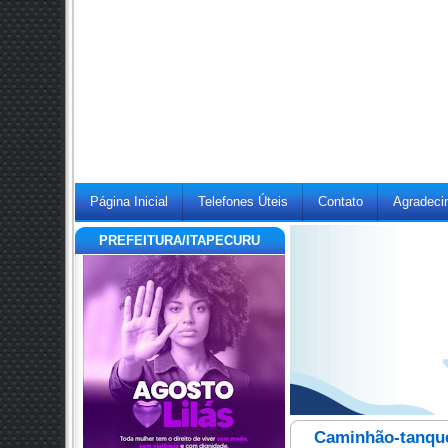
Página Inicial
Telefones Úteis
Contato
Agradeci
PREFEITURA/ITAPECURU
Caminhão-tanque