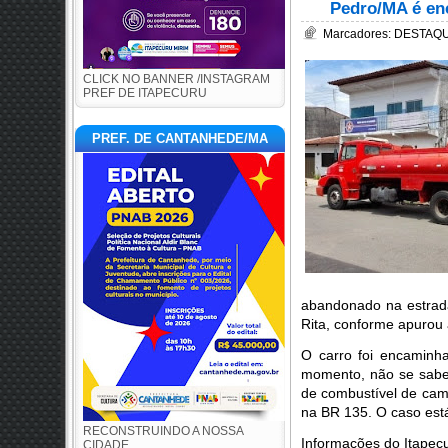
Pedro/MA é en
Marcadores:
DESTAQUE
CLICK NO BANNER /INSTAGRAM
PREF DE ITAPECURU
PREF. DE CANTANHEDE/MA
abandonado na estrad
Rita, conforme apurou
O carro foi encaminha
momento, não se sabe 
de combustível de ca
na BR 135. O caso est
RECONSTRUINDO A NOSSA
Informações do Itapec
CIDADE