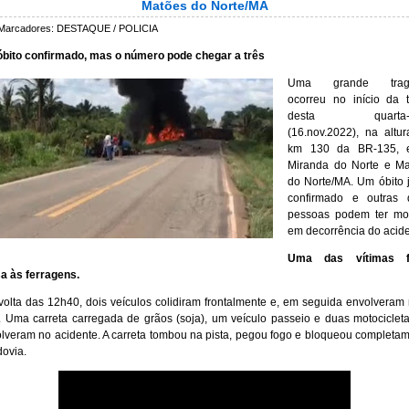
Matões do Norte/MA
Marcadores:
DESTAQUE / POLICIA
bito confirmado, mas o número pode chegar a três
Uma grande trag
ocorreu no início da 
desta quarta-fe
(16.nov.2022), na altu
km 130 da BR-135, e
Miranda do Norte e Ma
do Norte/MA. Um óbito j
confirmado e outras 
pessoas podem ter mor
em decorrência do acide
Uma das vítimas f
a às ferragens.
volta das 12h40, dois veículos colidiram frontalmente e, em seguida envolveram
. Uma carreta carregada de grãos (soja), um veículo passeio e duas motociclet
lveram no acidente. A carreta tombou na pista, pegou fogo e bloqueou completa
dovia.