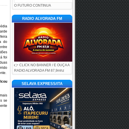
O FUTURO CONTINUA
RADIO ALVORADA FM
édia
tarde
ira
ra do
ntre
tões
á foi
duas
👉 CLICK NO BANNER / E OUÇA A
rido
RADIO ALVORADA FM 87,9mhz
nte.
icou
SELAVA EXPRESS/ITA
 mais
as se
mente