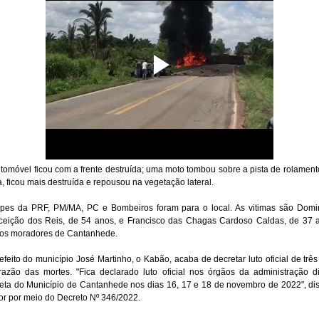
tomóvel ficou com a frente destruída; uma moto tombou sobre a pista de rolament
a, ficou mais destruída e repousou na vegetação lateral.
pes da PRF, PM/MA, PC e Bombeiros foram para o local. As vitimas são Dom
eição dos Reis, de 54 anos, e Francisco das Chagas Cardoso Caldas, de 37 
os moradores de Cantanhede.
efeito do município José Martinho, o Kabão, acaba de decretar luto oficial de três
azão das mortes. "Fica declarado luto oficial nos órgãos da administração di
reta do Município de Cantanhede nos dias 16, 17 e 18 de novembro de 2022", di
or por meio do Decreto Nº 346/2022.