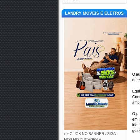
LANDRY MOVEIS E ELETROS
O au
outr
Equi
Conc
amb
O pr
em r
indi
gest
👉 CLICK NO BANNER / SIGA-
NOS NO INSTAGRAM