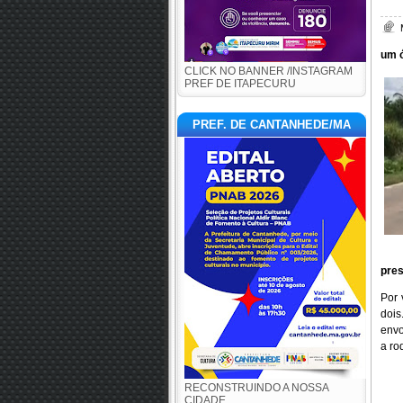
um ó
CLICK NO BANNER /INSTAGRAM
PREF DE ITAPECURU
PREF. DE CANTANHEDE/MA
pres
Por 
dois
envo
a ro
RECONSTRUINDO A NOSSA
CIDADE