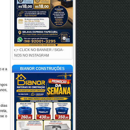
👉 CLICK NO BANNER / SIGA-
NOS NO INSTAGRAM
BIANOR CONSTRUÇÕES
o e a
ingos
anos,
 dias
reta,
sse o