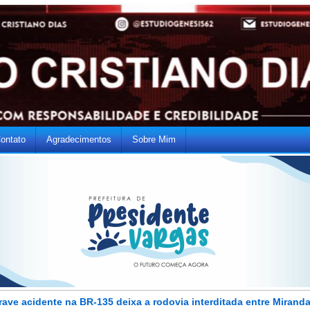
ontato
Agradecimentos
Sobre Mim
rave acidente na BR-135 deixa a rodovia interditada entre Miranda