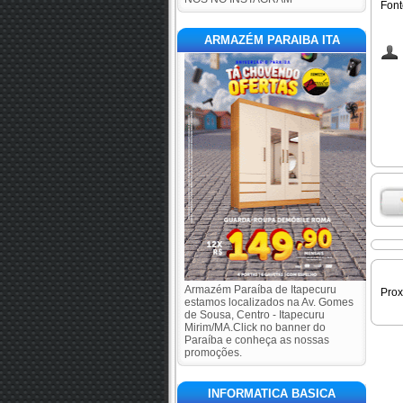
F
ont
ARMAZÉM PARAIBA ITA
Armazém Paraíba de Itapecuru
Pro
estamos localizados na Av. Gomes
de Sousa, Centro - Itapecuru
Mirim/MA.Click no banner do
Paraíba e conheça as nossas
promoções.
INFORMATICA BASICA