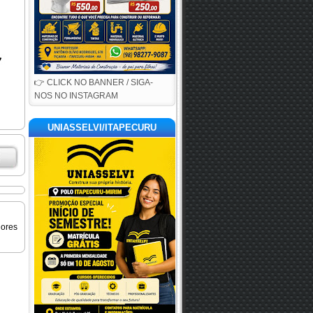
👉 CLICK NO BANNER / SIGA-
NOS NO INSTAGRAM
UNIASSELVI/ITAPECURU
iores