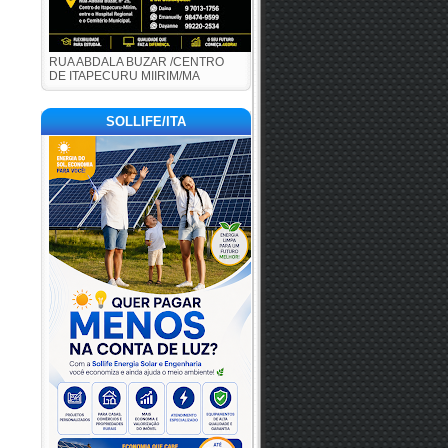
RUA ABDALA BUZAR /CENTRO
DE ITAPECURU MIIRIM/MA
SOLLIFE/ITA