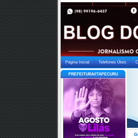
Página Inicial
Telefones Úteis
C
PREFEITURA/ITAPECURU
G