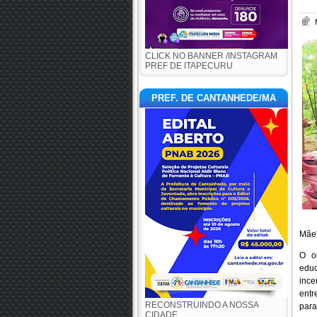
CLICK NO BANNER /INSTAGRAM
PREF DE ITAPECURU
PREF. DE CANTANHEDE/MA
Mãe"
O ob
educ
ince
entr
RECONSTRUINDO A NOSSA
para
CIDADE