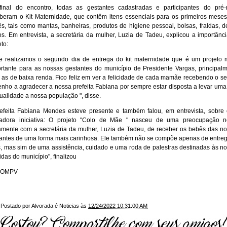
inal do encontro, todas as gestantes cadastradas e participantes do pré-
beram o Kit Maternidade, que contêm itens essenciais para os primeiros mese
s, tais como mantas, banheiras, produtos de higiene pessoal, bolsas, fraldas, d
os. Em entrevista, a secretária da mulher, Luzia de Tadeu, explicou a importânc
eto:
e realizamos o segundo dia de entrega do kit maternidade que é um projeto 
rtante para as nossas gestantes do município de Presidente Vargas, principal
 as de baixa renda. Fico feliz em ver a felicidade de cada mamãe recebendo o seu
enho a agradecer a nossa prefeita Fabiana por sempre estar disposta a levar uma
ualidade a nossa população ", disse.
efeita Fabiana Mendes esteve presente e também falou, em entrevista, sobre
vadora iniciativa: O projeto "Colo de Mãe " nasceu de uma preocupação n
amente com a secretária da mulher, Luzia de Tadeu, de receber os bebês das n
antes de uma forma mais carinhosa. Ele também não se compõe apenas de entre
s, mas sim de uma assistência, cuidado e uma roda de palestras destinadas às n
idas do município", finalizou
COMPV
Postado por
Alvorada é Noticias
às
12/24/2022 10:31:00 AM