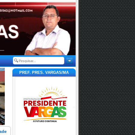
PREF. PRES. VARGAS/MA
dade