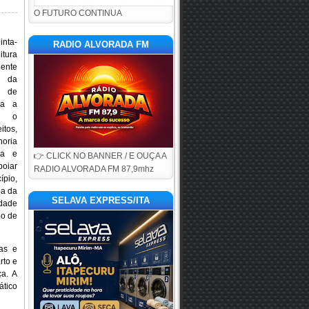
O FUTURO CONTINUA
inta-
RADIO ALVORADA FM
tura
ente
 da
l de
ra a
do o
tos,
horia
da e
👉 CLICK NO BANNER / E OUÇA A
poiar
RADIO ALVORADA FM 87,9mhz
ípio,
pa da
SELAVA EXPRESS/ITA
idade
lo de
vas e
rto e
ça. A
ático