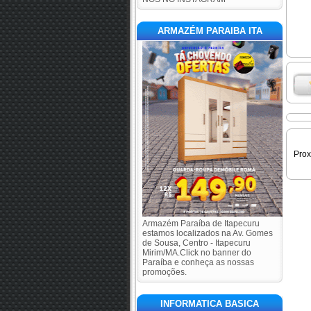
ARMAZÉM PARAIBA ITA
Pro
Armazém Paraíba de Itapecuru
estamos localizados na Av. Gomes
de Sousa, Centro - Itapecuru
Mirim/MA.Click no banner do
Paraíba e conheça as nossas
promoções.
INFORMATICA BASICA