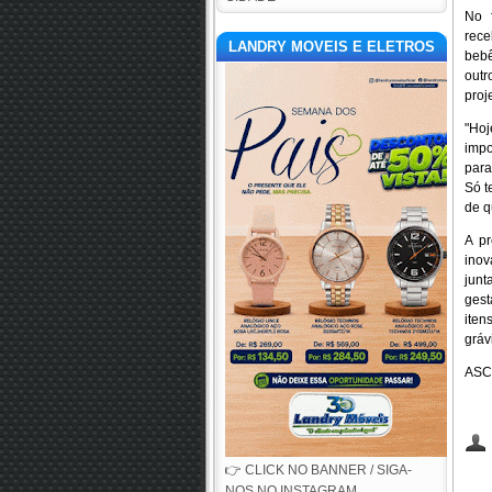
No f
rece
LANDRY MOVEIS E ELETROS
bebê
outr
proj
"Hoj
impo
para
Só t
de q
A pr
ino
junt
gest
iten
gráv
AS
👉 CLICK NO BANNER / SIGA-
NOS NO INSTAGRAM