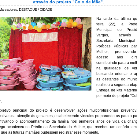
através do projeto "Colo de Mãe".
Marcadores:
DESTAQUE / CIDADE
Na tarde da última qu
feira (22), a Prefei
Municipal de Presid
Vargas, através
Secretaria Municipa
Políticas Públicas pa
Mulher, promoven
acesso aos direi
contribuindo para a mel
na qualidade de vi
buscando orientar e a
as gestantes do munic
realizou a segunda eta
Entrega de kits Matern
por meio do projeto "Co
.
jetivo principal do projeto é desenvolver ações multiprofissionais preventi
ativas na atenção às gestantes, estabelecendo vínculos preparando-as para o pa
ntivando o acompanhamento da família nos primeiros anos de vida da crian
ega aconteceu no Prédio da Secretaria da Mulher, que recebeu um cenário tem
 que as futuras mamães pudessem registrar esse momento.