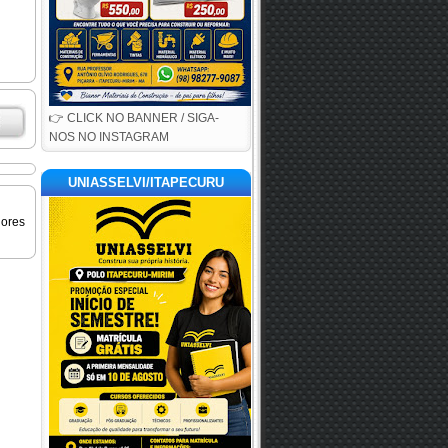
👉 CLICK NO BANNER / SIGA-
NOS NO INSTAGRAM
UNIASSELVI/ITAPECURU
iores