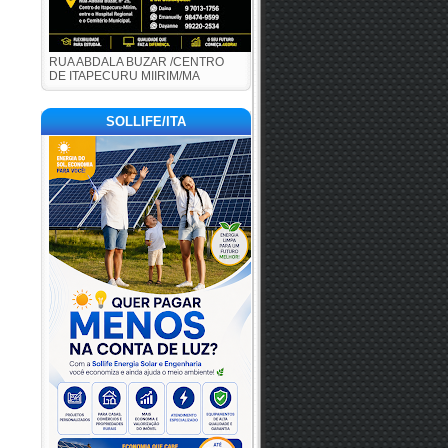
RUA ABDALA BUZAR /CENTRO
DE ITAPECURU MIIRIM/MA
SOLLIFE/ITA