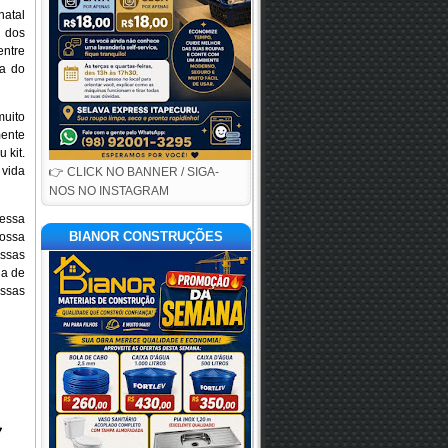
natal
s dos
entre
ia do
muito
mente
 kit.
 vida
👉 CLICK NO BANNER / SIGA-
NOS NO INSTAGRAM
 essa
BIANOR CONSTRUÇÕES
ossa
ossas
ga de
ossas