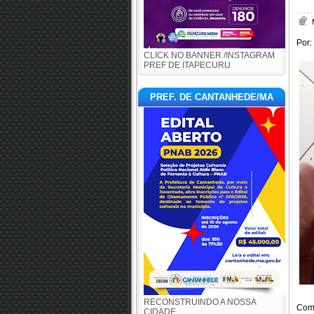
Por:
CLICK NO BANNER /INSTAGRAM
PREF DE ITAPECURU
PREF. DE CANTANHEDE/MA
RECONSTRUINDO A NOSSA
Com 
CIDADE