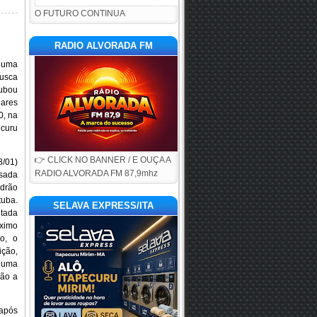
O FUTURO CONTINUA
RADIO ALVORADA FM
 uma
busca
oubou
ares
0, na
curu
👉 CLICK NO BANNER / E OUÇA A
8/01)
RADIO ALVORADA FM 87,9mhz
isada
adrão
uba.
SELAVA EXPRESS/ITA
tada
óximo
o, o
ição,
 uma
ção a
 após