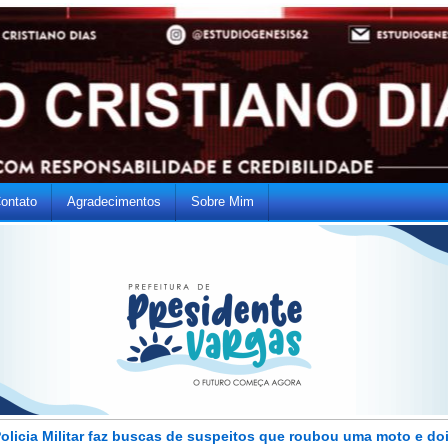
ontato
Agradecimentos
Sobre Mim
olicia Militar faz buscas de suspeitos que roubou uma moto e do