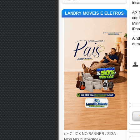
inca
Ao s
LANDRY MOVEIS E ELETROS
conf
Miri
iPho
Aind
dura
👉 CLICK NO BANNER / SIGA-
NOS NO INSTAGRAM