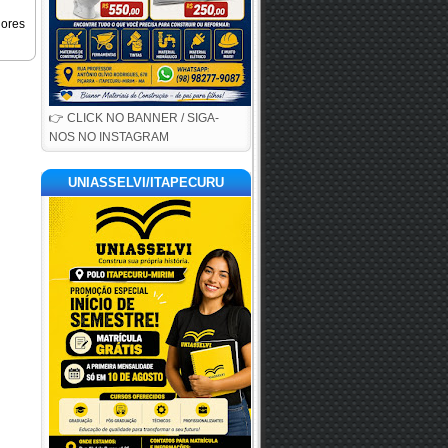
iores
👉 CLICK NO BANNER / SIGA-
NOS NO INSTAGRAM
UNIASSELVI/ITAPECURU