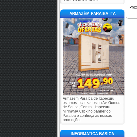
Pro
ARMAZÉM PARAIBA ITA
Armazém Paraíba de Itapecuru
estamos localizados na Av. Gomes
de Sousa, Centro - Itapecuru
Mirim/MA.Click no banner do
Paraíba e conheça as nossas
promoções.
INFORMATICA BASICA