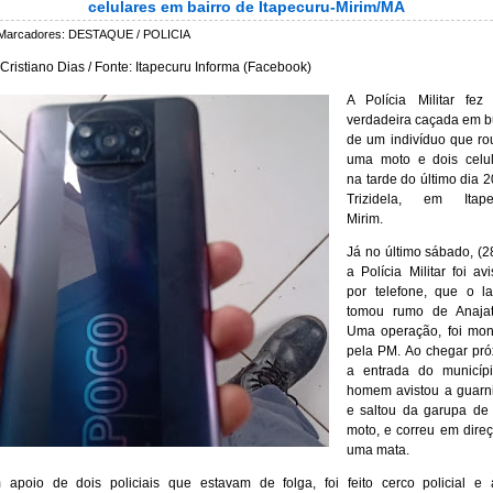
celulares em bairro de Itapecuru-Mirim/MA
Marcadores:
DESTAQUE / POLICIA
 Cristiano Dias / Fonte: Itapecuru Informa (Facebook)
A Polícia Militar fez
verdadeira caçada em 
de um indivíduo que r
uma moto e dois celul
na tarde do último dia 2
Trizidela, em Itape
Mirim.
Já no último sábado, (2
a Polícia Militar foi av
por telefone, que o l
tomou rumo de Anajat
Uma operação, foi mon
pela PM. Ao chegar pr
a entrada do municípi
homem avistou a guarn
e saltou da garupa de
moto, e correu em dire
uma mata.
apoio de dois policiais que estavam de folga, foi feito cerco policial e