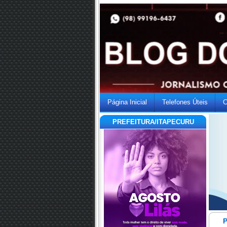
Página Inicial
Telefones Úteis
C
PREFEITURA/ITAPECURU
P