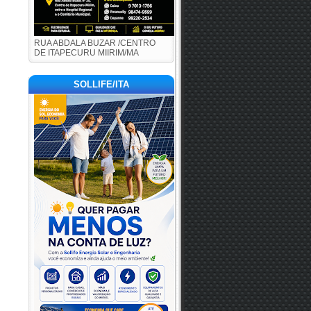
RUA ABDALA BUZAR /CENTRO
DE ITAPECURU MIIRIM/MA
SOLLIFE/ITA