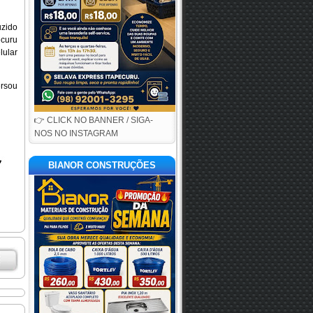
uzido
ecuru
lular
ersou
👉 CLICK NO BANNER / SIGA-
NOS NO INSTAGRAM
BIANOR CONSTRUÇÕES