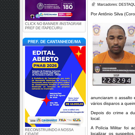
Marcadores:
DESTAQUE
Por Antônio Silva (Cor
CLICK NO BANNER /INSTAGRAM
PREF DE ITAPECURU
PREF. DE CANTANHEDE/MA
anunciaram o assalto e
vários disparos a quei
Depois do crime a du
local.
A Polícia Militar foi
RECONSTRUINDO A NOSSA
localizar os suspeitos
CIDADE