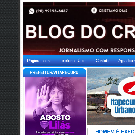
Página Inicial
Telefones Úteis
Contato
Agradeci
PREFEITURA/ITAPECURU
HOMEM É EXEC