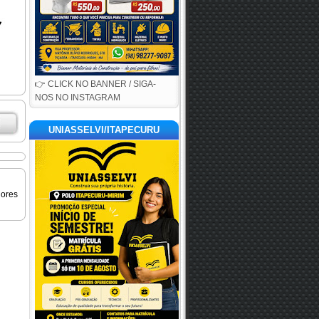
👉 CLICK NO BANNER / SIGA-
NOS NO INSTAGRAM
UNIASSELVI/ITAPECURU
iores