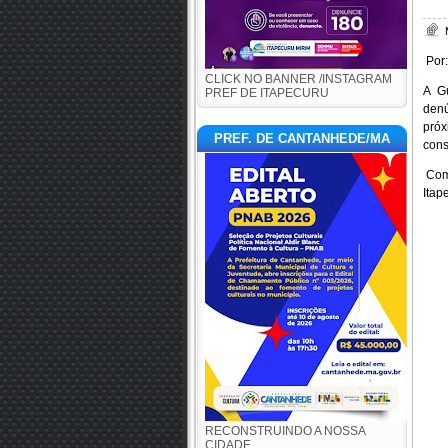
Por
CLICK NO BANNER /INSTAGRAM
A Gu
PREF DE ITAPECURU
den
próx
PREF. DE CANTANHEDE/MA
cons
Com 
Itap
RECONSTRUINDO A NOSSA
CIDADE