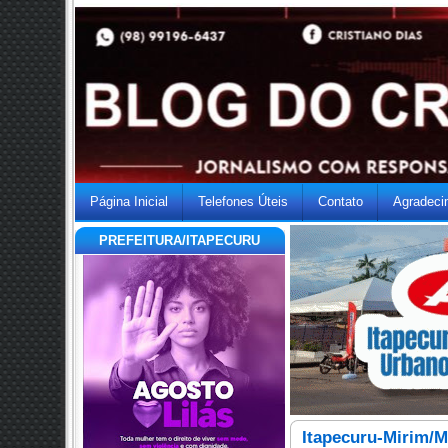
Página Inicial
Telefones Úteis
Contato
Agradeci
PREFEITURA/ITAPECURU
Itapecuru-Mirim/MA