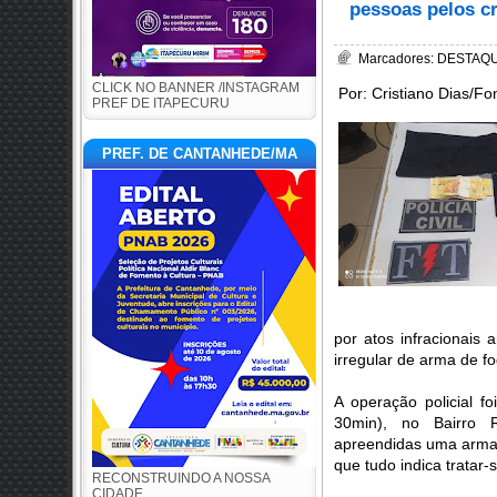
pessoas pelos cr
Marcadores:
DESTAQUE
CLICK NO BANNER /INSTAGRAM
Por: Cristiano Dias/Fo
PREF DE ITAPECURU
PREF. DE CANTANHEDE/MA
por atos infracionais
irregular de arma de fo
A operação policial fo
30min), no Bairro 
apreendidas uma arma 
que tudo indica tratar
RECONSTRUINDO A NOSSA
CIDADE