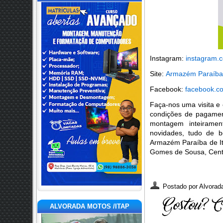
Instagram:
instagram.
Si
te:
Armazém Paraíba 
Facebook:
facebook.c
Faça-nos uma visita e
condições de pagamen
montagem inteiramen
novidades, tudo de 
Armazém Paraíba de It
Gomes de Sousa, Centr
Postado por
Alvorada
ALVORADA MOTOS /ITAP