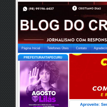
Página Inicial
Telefones Úteis
Contato
Agradeci
PREFEITURA/ITAPECURU
Aproveite: Se