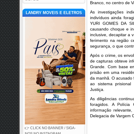
Branco, no centro de 
As investigações i
LANDRY MOVEIS E ELETROS
indivíduos ainda fo
YURI GOMES DA SILV
causando choque e i
inclusive, decapitar 
ferimento na região c
segurança, o que contr
Após o crime, os envo
de capturas obteve i
Grande. Com base em 
prisão em uma residên
da manhã. O acusado fo
ao sistema prisiona
Justiça.
As diligências contin
foragidos. A Polícia
informação relevant
Delegacia de Vargem G
👉 CLICK NO BANNER / SIGA-
NOS NO INSTAGRAM