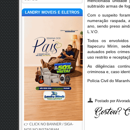
mencionada unidade po
subtraído armas de fog
LANDRY MOVEIS E ELETROS
Com o suspeito foram
numeração raspada, ap
ano, sendo preso ainda
L.V.O.
Todos os envolvidos
Itapecuru Mirim, sede
autuados pelos crimes 
uso restrito e receptaç
As diligências conti
criminosa e, caso iden
Polícia Civil do Maran
Postado por
Alvorada
👉 CLICK NO BANNER / SIGA-
NOS NO INSTAGRAM