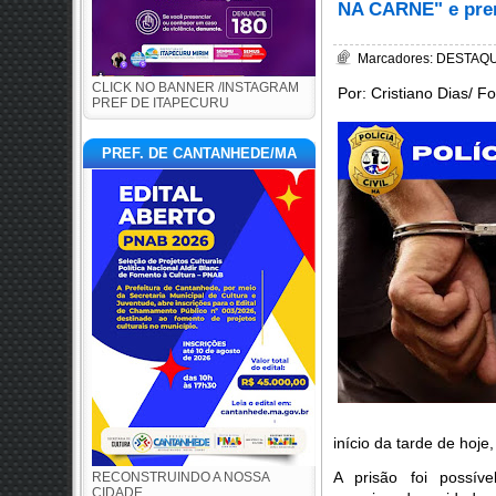
NA CARNE" e pren
Marcadores:
DESTAQUE
CLICK NO BANNER /INSTAGRAM
Por: Cristiano Dias/ F
PREF DE ITAPECURU
PREF. DE CANTANHEDE/MA
início da tarde de hoje
A prisão foi possív
RECONSTRUINDO A NOSSA
CIDADE