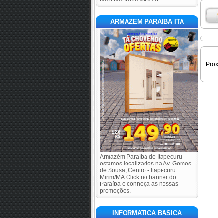
ARMAZÉM PARAIBA ITA
Pro
Armazém Paraíba de Itapecuru
estamos localizados na Av. Gomes
de Sousa, Centro - Itapecuru
Mirim/MA.Click no banner do
Paraíba e conheça as nossas
promoções.
INFORMATICA BASICA