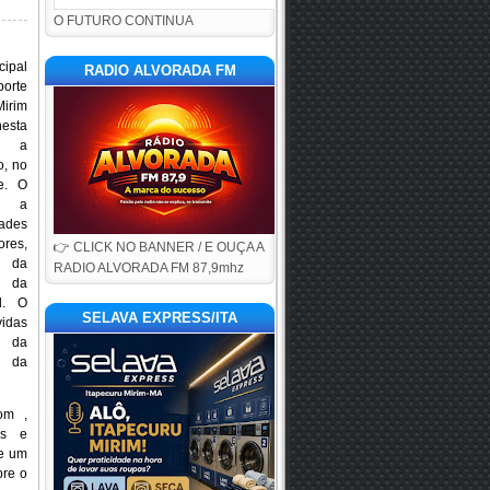
O FUTURO CONTINUA
ipal
RADIO ALVORADA FM
orte
irim
nesta
), a
, no
e. O
om a
ades
res,
👉 CLICK NO BANNER / E OUÇA A
 da
RADIO ALVORADA FM 87,9mhz
e da
l. O
SELAVA EXPRESS/ITA
vidas
o da
e da
om ,
is e
de um
bre o