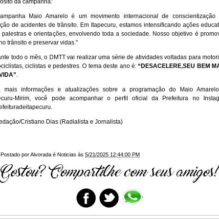
ósito da campanha:
campanha Maio Amarelo é um movimento internacional de conscientização 
ção de acidentes de trânsito. Em Itapecuru, estamos intensificando ações educat
z, palestras e orientações, envolvendo toda a sociedade. Nosso objetivo é promo
no trânsito e preservar vidas."
nte todo o mês, o DMTT vai realizar uma série de atividades voltadas para motori
ciclistas, ciclistas e pedestres. O tema deste ano é:
“DESACELERE,SEU BEM M
 VIDA”
.
a mais informações e atualizações sobre a programação do Maio Amarel
ecuru-Mirim, você pode acompanhar o perfil oficial da Prefeitura no Insta
feituradeitapecuru.
edação/Cristiano Dias (Radialista e Jornalista)
Postado por
Alvorada é Noticias
às
5/21/2025 12:44:00 PM