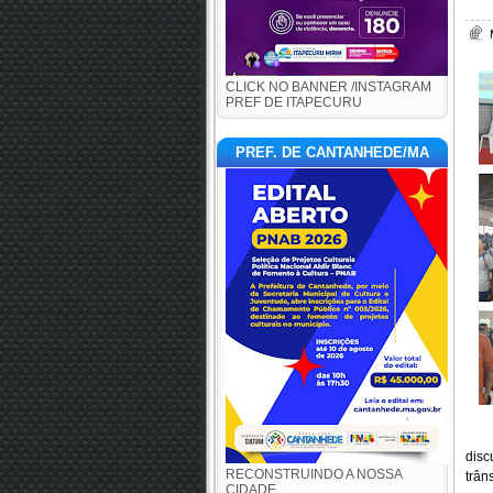
CLICK NO BANNER /INSTAGRAM
PREF DE ITAPECURU
PREF. DE CANTANHEDE/MA
disc
RECONSTRUINDO A NOSSA
trân
CIDADE