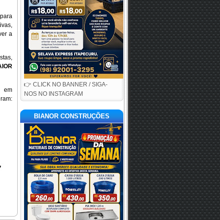
para
ivas,
ver a
stas,
AIOR
👉 CLICK NO BANNER / SIGA-
o em
NOS NO INSTAGRAM
gram:
BIANOR CONSTRUÇÕES