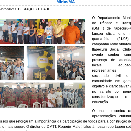
Mirim/MA
Marcadores:
DESTAQUE / CIDADE
O Departamento Munic
de Trânsito e Transp
(DMTT) de Itapecuru-M
lançou oficialmente, 
quarta-feira (21/05
campanha Maio Amarelo
Itapecuru Social Club
evento contou c
presença de autorid
locais, educado
representantes
sociedade civil 
comunidade em gera
objetivo é claro: salvar 
no trânsito por mei
conscientização 
educação.
O encontro contou c
apresentações cultura
ursos que reforçaram a importância da participação de todos para a construção 
sito mais seguro.O diretor do DMTT, Rogério Maluf, falou à nossa reportagem so