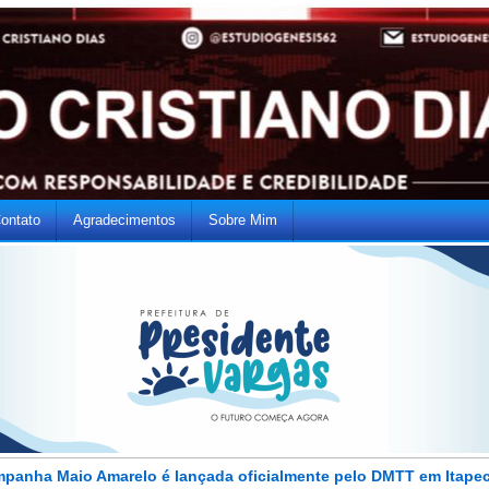
ontato
Agradecimentos
Sobre Mim
panha Maio Amarelo é lançada oficialmente pelo DMTT em Itape