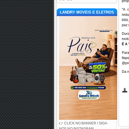
prop
"A 
LANDRY MOVEIS E ELETROS
redu
blit
paz 
Dura
moto
É A
Par
Itap
@pre
Da r
👉 CLICK NO BANNER / SIGA-
NOS NO INSTAGRAM