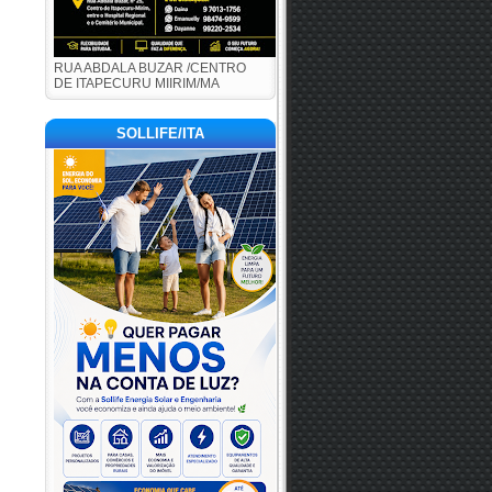
RUA ABDALA BUZAR /CENTRO
DE ITAPECURU MIIRIM/MA
SOLLIFE/ITA