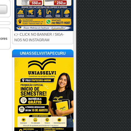
👉 CLICK NO BANNER / SIGA-
iores
NOS NO INSTAGRAM
UNIASSELVI/ITAPECURU