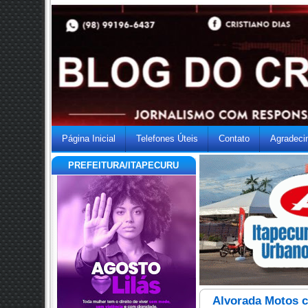
Página Inicial
Telefones Úteis
Contato
Agradeci
PREFEITURA/ITAPECURU
Alvorada Motos c