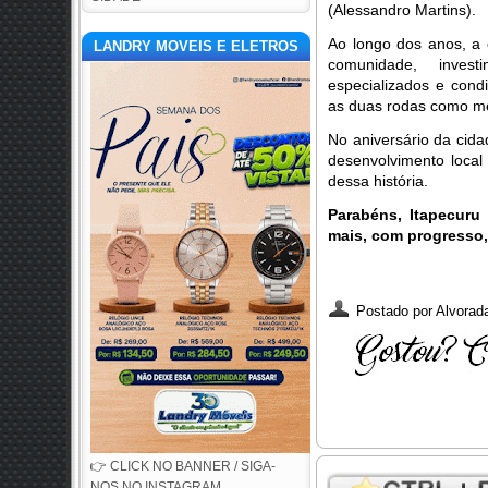
(Alessandro Martins).
Ao longo dos anos, a
LANDRY MOVEIS E ELETROS
comunidade, inves
especializados e condi
as duas rodas como me
No aniversário da cid
desenvolvimento local
dessa história.
Parabéns, Itapecuru
mais, com progresso,
Postado por
Alvorada
👉 CLICK NO BANNER / SIGA-
NOS NO INSTAGRAM