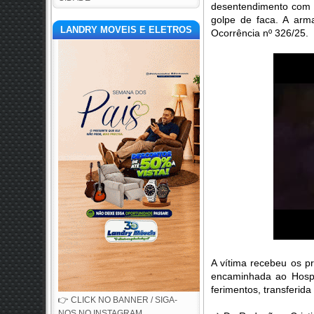
desentendimento com a
golpe de faca. A arma
LANDRY MOVEIS E ELETROS
Ocorrência nº 326/25.
A vítima recebeu os pr
encaminhada ao Hospi
ferimentos, transferida
👉 CLICK NO BANNER / SIGA-
NOS NO INSTAGRAM