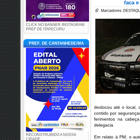
faca e
Marcadores:
DESTAQUE
CLICK NO BANNER /INSTAGRAM
PREF DE ITAPECURU
PREF. DE CANTANHEDE/MA
deslocou até o local, 
contido por seguranças
ferimentos na cabeça
delegacia.
RECONSTRUINDO A NOSSA
Em relato à PM, o au
CIDADE