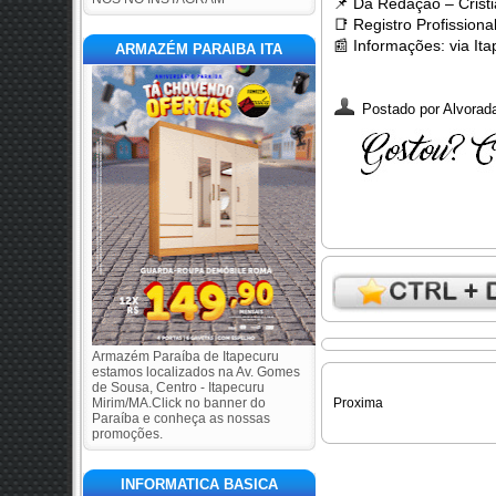
📌
Da Redação – Cristi
📑
Registro Profission
📰
Informações: via It
ARMAZÉM PARAIBA ITA
Postado por
Alvorada
Armazém Paraíba de Itapecuru
estamos localizados na Av. Gomes
de Sousa, Centro - Itapecuru
Mirim/MA.Click no banner do
Proxima
Paraíba e conheça as nossas
promoções.
INFORMATICA BASICA