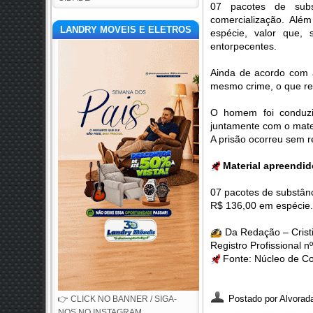
07 pacotes de subs
comercialização. Alé
LANDRY MOVEIS E ELETROS
espécie, valor que, 
entorpecentes.
Ainda de acordo com a
mesmo crime, o que refo
O homem foi conduzid
juntamente com o mater
A prisão ocorreu sem re
📌
Material apreendid
07 pacotes de substân
R$ 136,00 em espécie.
✍️
Da Redação – Cristia
Registro Profissional
📌
Fonte: Núcleo de C
Postado por
Alvorada
👉 CLICK NO BANNER / SIGA-
NOS NO INSTAGRAM