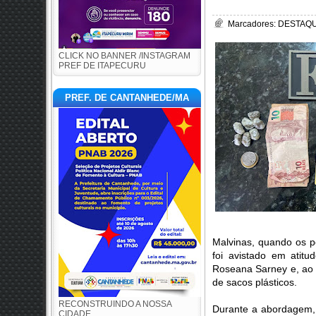
Marcadores:
DESTAQUE
CLICK NO BANNER /INSTAGRAM
PREF DE ITAPECURU
PREF. DE CANTANHEDE/MA
Malvinas, quando os po
foi avistado em atit
Roseana Sarney e, ao 
de sacos plásticos.
RECONSTRUINDO A NOSSA
Durante a abordagem, 
CIDADE