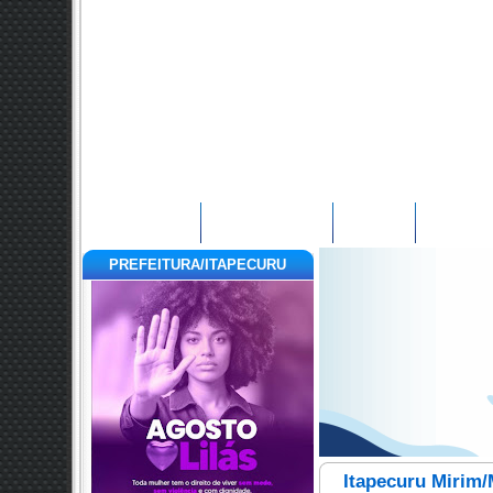
Página Inicial
Telefones Úteis
Contato
Agradeci
PREFEITURA/ITAPECURU
Itapecuru Mirim/M