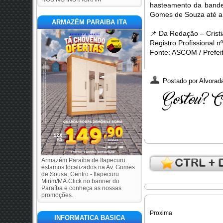
hasteamento da bandei
Gomes de Souza até a 
ARMAZÉM PARAIBA ITA
📌
Da Redação – Cristia
Registro Profissional
Fonte: ASCOM / Prefeit
Postado por
Alvorada
Armazém Paraíba de Itapecuru
estamos localizados na Av. Gomes
de Sousa, Centro - Itapecuru
Mirim/MA.Click no banner do
Paraíba e conheça as nossas
promoções.
Proxima
INFORMATICA BASICA