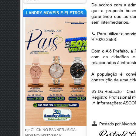
De acordo com a admin
que a proposta busca
LANDRY MOVEIS E ELETROS
garantindo que as d
sem intermediários.
📞
Para utilizar o serv
9 7020-3558.
Com o Alô Prefeito, a 
com os cidadãos e 
relacionados à infraest
A população é convid
construção de uma cida
✍️
Da Redação – Cristia
Registro Profissional
📌
Informações: ASCOM
Postado por
Alvorada
👉 CLICK NO BANNER / SIGA-
NOS NO INSTAGRAM