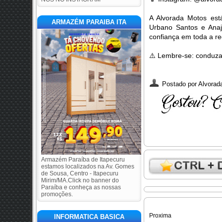
A Alvorada Motos es
ARMAZÉM PARAIBA ITA
Urbano Santos e Anaj
confiança em toda a re
⚠️
Lembre-se: conduza 
Postado por
Alvorada
Armazém Paraíba de Itapecuru
estamos localizados na Av. Gomes
de Sousa, Centro - Itapecuru
Mirim/MA.Click no banner do
Paraíba e conheça as nossas
promoções.
Proxima
INFORMATICA BASICA