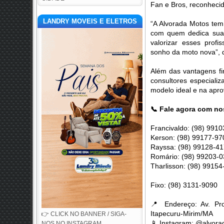
Fan e Bros, reconhecid
LANDRY MOVEIS E ELETROS
“A Alvorada Motos te
com quem dedica sua 
valorizar esses profis
sonho da moto nova”, d
Além das vantagens f
consultores especializ
modelo ideal e na apro
📞
Fale agora com no
Francivaldo: (98) 991
Kerson: (98) 99177-97
Rayssa: (98) 99128-4
Romário: (98) 99203-0
Tharlisson: (98) 9915
Fixo: (98) 3131-9090
📍
Endereço: Av. Pro
Itapecuru-Mirim/MA
👉 CLICK NO BANNER / SIGA-
📱
Instagram: @alvorad
NOS NO INSTAGRAM