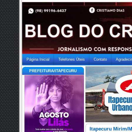
Página Inicial
Telefones Úteis
Contato
Agradeci
PREFEITURA/ITAPECURU
Itapecuru Mirim/