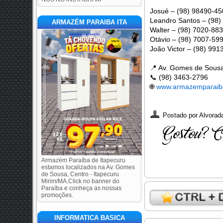
Josué – (98) 98490-45
Leandro Santos – (98)
ARMAZÉM PARAIBA ITA
Walter – (98) 7020-88
Otávio – (98) 7007-59
João Victor – (98) 99
📍
Av. Gomes de Sousa,
📞
(98) 3463-2796
🌐
www.armazemparaib
Postado por
Alvorada
Armazém Paraíba de Itapecuru
estamos localizados na Av. Gomes
de Sousa, Centro - Itapecuru
Mirim/MA.Click no banner do
Paraíba e conheça as nossas
promoções.
INFORMATICA BASICA