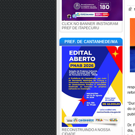
CLICK NO BANNER /INSTAGRAM
PREF DE ITAPECURU
PREF. DE CANTANHEDE/MA
resp
refo
“Dur
do c
publ
Dr. 
RECONSTRUINDO A NOSSA
dia,
CIDADE