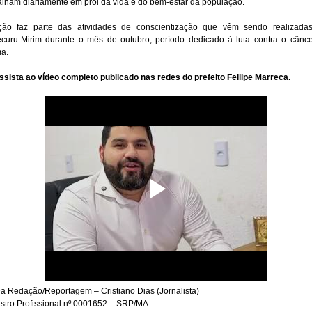
alham diariamente em prol da vida e do bem-estar da população.
ção faz parte das atividades de conscientização que vêm sendo realizada
ecuru-Mirim durante o mês de outubro, período dedicado à luta contra o cânc
a.
sista ao vídeo completo publicado nas redes do prefeito Fellipe Marreca.
a Redação/Reportagem – Cristiano Dias (Jornalista)
stro Profissional nº 0001652 – SRP/MA