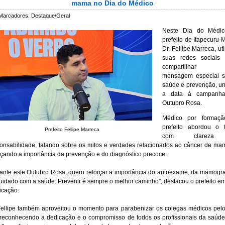
mama no Dia do Médico
Marcadores:
Destaque/Geral
Neste Dia do Médic
prefeito de Itapecuru-M
Dr. Fellipe Marreca, uti
suas redes sociais 
compartilhar 
mensagem especial s
saúde e prevenção, u
a data à campanh
Outubro Rosa.
Médico por formaçã
prefeito abordou o 
Prefeito Fellipe Marreca
com clarez
onsabilidade, falando sobre os mitos e verdades relacionados ao câncer de ma
rçando a importância da prevenção e do diagnóstico precoce.
ante este Outubro Rosa, quero reforçar a importância do autoexame, da mamogra
uidado com a saúde. Prevenir é sempre o melhor caminho”, destacou o prefeito e
icação.
Fellipe também aproveitou o momento para parabenizar os colegas médicos pel
 reconhecendo a dedicação e o compromisso de todos os profissionais da saúd