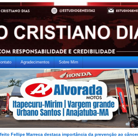
ontato
Agradecimentos
Sobre Mim
feito Fellipe Marreca destaca importância da prevenção ao cânce