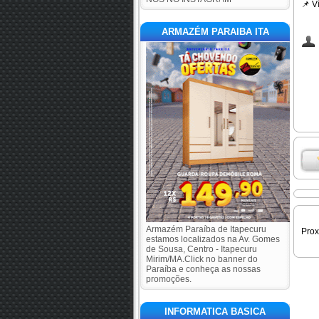
📌
Ví
ARMAZÉM PARAIBA ITA
Armazém Paraíba de Itapecuru
Pro
estamos localizados na Av. Gomes
de Sousa, Centro - Itapecuru
Mirim/MA.Click no banner do
Paraíba e conheça as nossas
promoções.
INFORMATICA BASICA