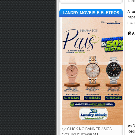
trab
A a
LANDRY MOVEIS E ELETROS
Itap
mam
📹
As
✍️
D
👉 CLICK NO BANNER / SIGA-
Regi
NOS NO INSTAGRAM