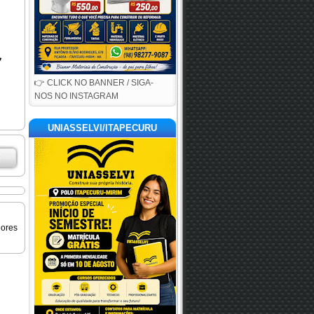
👉 CLICK NO BANNER / SIGA-
NOS NO INSTAGRAM
UNIASSELVI/ITAPECURU
iores