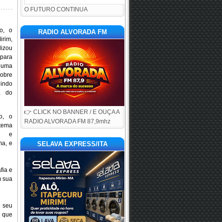
O FUTURO CONTINUA
o, o
RADIO ALVORADA FM
irim,
lizou
para
uma
obre
nindo
a do
👉 CLICK NO BANNER / E OUÇA A
o, o
RADIO ALVORADA FM 87,9mhz
tema
a e
ma, e
SELAVA EXPRESS/ITA
fia e
m sua
o seu
e que