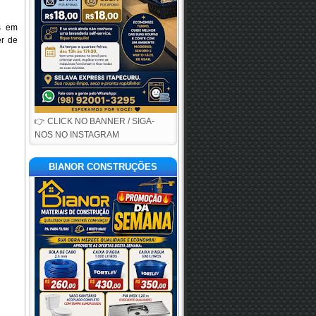
s em
er de
👉 CLICK NO BANNER / SIGA-
NOS NO INSTAGRAM
BIANOR CONSTRUÇÕES