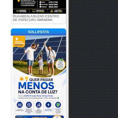
RUA ABDALA BUZAR /CENTRO
DE ITAPECURU MIIRIM/MA
SOLLIFE/ITA