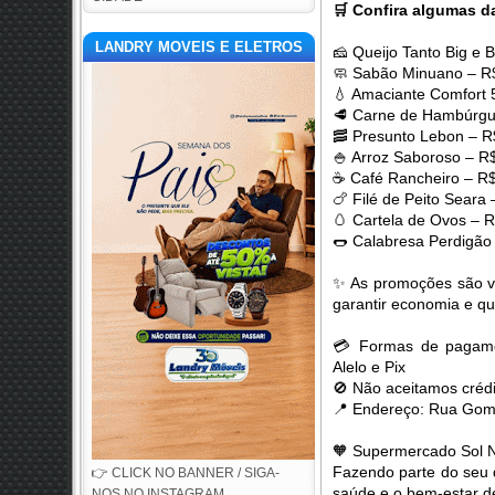
🛒
Confira algumas da
LANDRY MOVEIS E ELETROS
🧀
Queijo Tanto Big e 
🧼
Sabão Minuano – R
💧
Amaciante Comfort 
🥩
Carne de Hambúrgue
🥓
Presunto Lebon – R
🍚
Arroz Saboroso – R$
☕
Café Rancheiro – R
🍗
Filé de Peito Seara
🥚
Cartela de Ovos – 
🌭
Calabresa Perdigão
✨
As promoções são vá
garantir economia e q
💳
Formas de pagament
Alelo e Pix
🚫
Não aceitamos crédi
📍
Endereço: Rua Gome
🧡
Supermercado Sol 
Fazendo parte do seu 
👉 CLICK NO BANNER / SIGA-
saúde e o bem-estar d
NOS NO INSTAGRAM