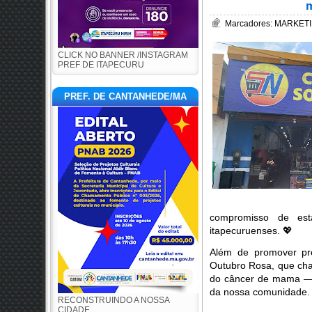
m
Marcadores:
MARKETI
CLICK NO BANNER /INSTAGRAM
PREF DE ITAPECURU
PREF. DE CANTANHEDE/MA
compromisso de est
itapecuruenses.
💖
Além de promover pr
Outubro Rosa, que cha
do câncer de mama — 
da nossa comunidade
RECONSTRUINDO A NOSSA
CIDADE