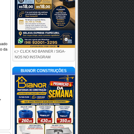
tuado
to da
👉 CLICK NO BANNER / SIGA-
NOS NO INSTAGRAM
BIANOR CONSTRUÇÕES