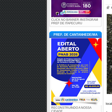
CLICK NO BANNER /INSTAGRAM
PREF DE ITAPECURU
PREF. DE CANTANHEDE/MA
loca
RECONSTRUINDO A NOSSA
CIDADE