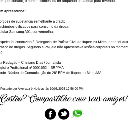
er questionado, o homem confessou ter adquirido o material para revenda.
am apreendidos:
orções de substância semelhante a crack;
achimbos utilizados para consumo da droga;
elular Samsung A01, cor vermelha.
speito foi conduzido à Delegacia de Polícia Civil de Itapecuru-Mirim, onde foi au
tráfico de drogas. Segundo a PM, ele não apresentava lesões corporais no momen
ão.
a Redação – Cristiano Dias / Jornalista
istro Profissional nº 0001652 – SRP/MA
nte: Núcleo de Comunicação do 28º BPM de Itapecuru-Mirim/MA
Postado por
Alvorada é Noticias
às
10/08/2025 12:56:00 PM