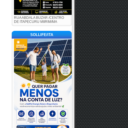
RUA ABDALA BUZAR /CENTRO
DE ITAPECURU MIIRIM/MA
SOLLIFE/ITA