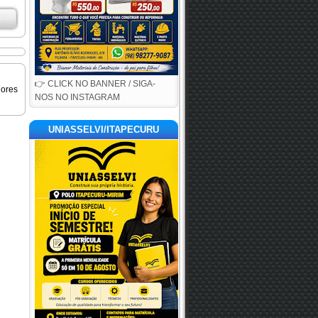
👉 CLICK NO BANNER / SIGA-
iores
NOS NO INSTAGRAM
UNIASSELVI/ITAPECURU