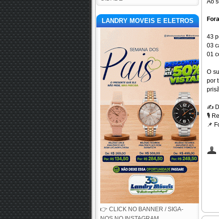
Ao s
For
LANDRY MOVEIS E ELETROS
43 p
03 c
01 c
O su
por 
pris
✍️
D
🎙️
Reg
📌
Fo
👉 CLICK NO BANNER / SIGA-
NOS NO INSTAGRAM