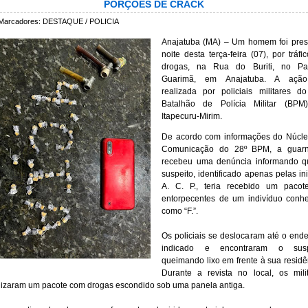
PORÇÕES DE CRACK
Marcadores:
DESTAQUE / POLICIA
Anajatuba (MA) – Um homem foi pres
noite desta terça-feira (07), por tráfi
drogas, na Rua do Buriti, no Pa
Guarimã, em Anajatuba. A ação
realizada por policiais militares d
Batalhão de Polícia Militar (BPM
Itapecuru-Mirim.
De acordo com informações do Núcle
Comunicação do 28º BPM, a guarn
recebeu uma denúncia informando q
suspeito, identificado apenas pelas ini
A. C. P., teria recebido um pacot
entorpecentes de um indivíduo conh
como “F.”.
Os policiais se deslocaram até o end
indicado e encontraram o susp
queimando lixo em frente à sua residê
Durante a revista no local, os mili
lizaram um pacote com drogas escondido sob uma panela antiga.