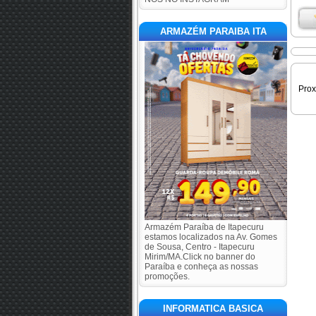
ARMAZÉM PARAIBA ITA
Pro
Armazém Paraíba de Itapecuru
estamos localizados na Av. Gomes
de Sousa, Centro - Itapecuru
Mirim/MA.Click no banner do
Paraíba e conheça as nossas
promoções.
INFORMATICA BASICA