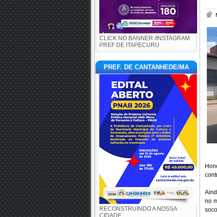
CLICK NO BANNER /INSTAGRAM
PREF DE ITAPECURU
PREF. DE CANTANHEDE/MA
Hond
cont
Aind
no m
RECONSTRUINDO A NOSSA
soco
CIDADE