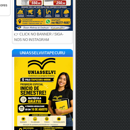
iores
👉 CLICK NO BANNER / SIGA-
NOS NO INSTAGRAM
UNIASSELVI/ITAPECURU