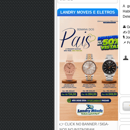
A g
Habi
LANDRY MOVEIS E ELETROS
Dele
🚔
Gu
✍️
D
🎙️
Jor
📌
Fo
👉 CLICK NO BANNER / SIGA-
NOS NO INSTAGRAM