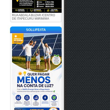
RUA ABDALA BUZAR /CENTRO
DE ITAPECURU MIIRIM/MA
SOLLIFE/ITA