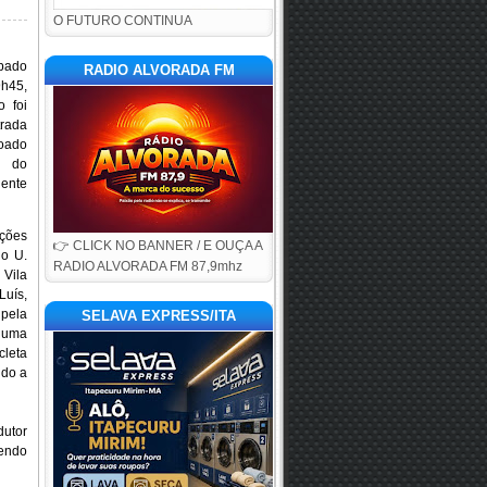
O FUTURO CONTINUA
bado
RADIO ALVORADA FM
9h45,
o foi
rada
oado
l do
ente
ções
👉 CLICK NO BANNER / E OUÇA A
do U.
RADIO ALVORADA FM 87,9mhz
Vila
uís,
 pela
SELAVA EXPRESS/ITA
 uma
leta
ido a
dutor
sendo