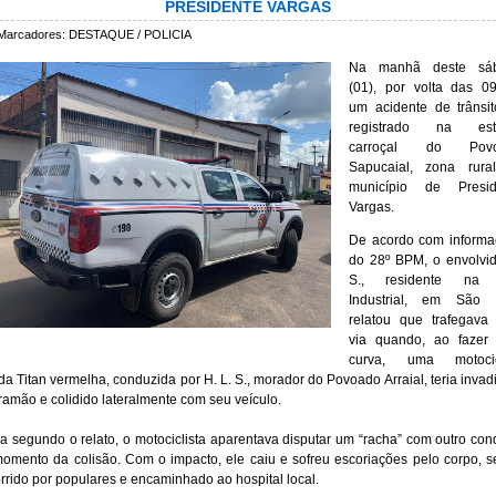
PRESIDENTE VARGAS
Marcadores:
DESTAQUE / POLICIA
Na manhã deste sá
(01), por volta das 0
um acidente de trânsit
registrado na est
carroçal do Pov
Sapucaial, zona rura
município de Presid
Vargas.
De acordo com informa
do 28º BPM, o envolvi
S., residente na 
Industrial, em São L
relatou que trafegava
via quando, ao fazer
curva, uma motocic
a Titan vermelha, conduzida por H. L. S., morador do Povoado Arraial, teria invad
ramão e colidido lateralmente com seu veículo.
a segundo o relato, o motociclista aparentava disputar um “racha” com outro con
omento da colisão. Com o impacto, ele caiu e sofreu escoriações pelo corpo, 
rrido por populares e encaminhado ao hospital local.