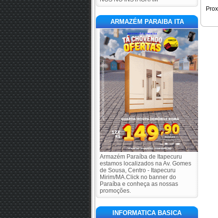
Pro
ARMAZÉM PARAIBA ITA
Armazém Paraíba de Itapecuru
estamos localizados na Av. Gomes
de Sousa, Centro - Itapecuru
Mirim/MA.Click no banner do
Paraíba e conheça as nossas
promoções.
INFORMATICA BASICA