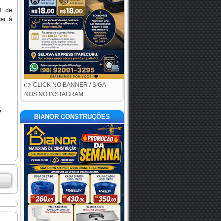
l de
cer à
👉 CLICK NO BANNER / SIGA-
NOS NO INSTAGRAM
BIANOR CONSTRUÇÕES