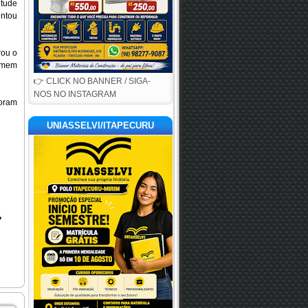
tude
entou
rou o
homem
👉 CLICK NO BANNER / SIGA-
NOS NO INSTAGRAM
foram
UNIASSELVI/ITAPECURU