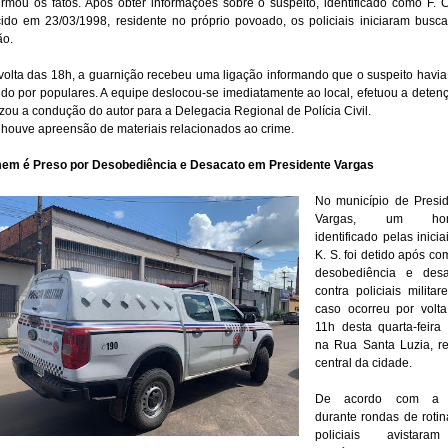
irmou os fatos. Após obter informações sobre o suspeito, identificado como F. C
ido em 23/03/1998, residente no próprio povoado, os policiais iniciaram busc
ão.
volta das 18h, a guarnição recebeu uma ligação informando que o suspeito havia
ido por populares. A equipe deslocou-se imediatamente ao local, efetuou a deten
izou a condução do autor para a Delegacia Regional de Polícia Civil.
houve apreensão de materiais relacionados ao crime.
em é Preso por Desobediência e Desacato em Presidente Vargas
No município de Presi
Vargas, um ho
identificado pelas inicia
K. S. foi detido após co
desobediência e desa
contra policiais militar
caso ocorreu por volt
11h desta quarta-feira 
na Rua Santa Luzia, r
central da cidade.
De acordo com a
durante rondas de rotin
policiais avistar