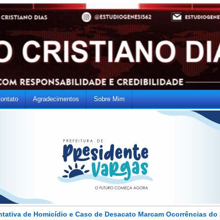
ontato
Agradecimentos
Sobre Mim
ntativa de Homicídio e Caso de Desacato Marcam Ocorrências do 