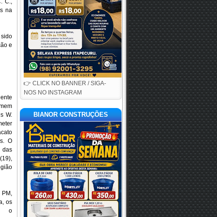
. C.,
as na
 sido
ção e
👉 CLICK NO BANNER / SIGA-
NOS NO INSTAGRAM
dente
mem
BIANOR CONSTRUÇÕES
is W.
meter
cato
es. O
a das
(19),
egião
 PM,
a, os
am o