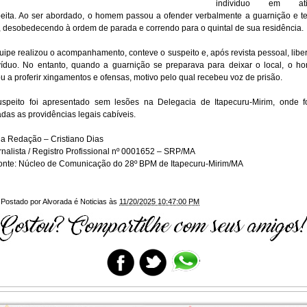
indivíduo em ati
eita. Ao ser abordado, o homem passou a ofender verbalmente a guarnição e t
r, desobedecendo à ordem de parada e correndo para o quintal de sua residência.
uipe realizou o acompanhamento, conteve o suspeito e, após revista pessoal, libe
víduo. No entanto, quando a guarnição se preparava para deixar o local, o 
ou a proferir xingamentos e ofensas, motivo pelo qual recebeu voz de prisão.
speito foi apresentado sem lesões na Delegacia de Itapecuru-Mirim, onde 
das as providências legais cabíveis.
a Redação – Cristiano Dias
nalista / Registro Profissional nº 0001652 – SRP/MA
nte: Núcleo de Comunicação do 28º BPM de Itapecuru-Mirim/MA
Postado por
Alvorada é Noticias
às
11/20/2025 10:47:00 PM