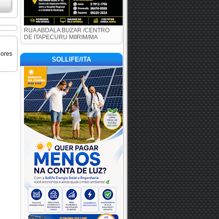
RUA ABDALA BUZAR /CENTRO
DE ITAPECURU MIIRIM/MA
iores
SOLLIFE/ITA