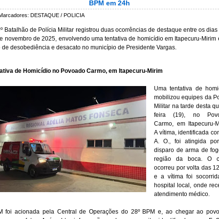
BPM em 24h
Marcadores:
DESTAQUE / POLICIA
º Batalhão de Polícia Militar registrou duas ocorrências de destaque entre os dias
e novembro de 2025, envolvendo uma tentativa de homicídio em Itapecuru-Mirim
 de desobediência e desacato no município de Presidente Vargas.
ativa de Homicídio no Povoado Carmo, em Itapecuru-Mirim
Uma tentativa de homi
mobilizou equipes da Po
Militar na tarde desta qu
feira (19), no Pov
Carmo, em Itapecuru-M
A vítima, identificada co
A. O., foi atingida p
disparo de arma de fo
região da boca. O c
ocorreu por volta das 1
e a vítima foi socorri
hospital local, onde re
atendimento médico.
M foi acionada pela Central de Operações do 28º BPM e, ao chegar ao povo