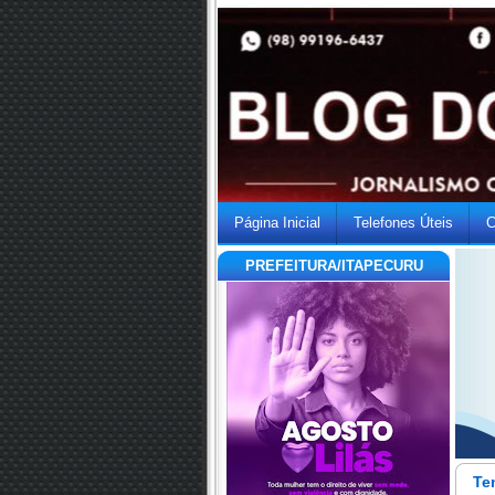
Página Inicial
Telefones Úteis
C
PREFEITURA/ITAPECURU
Te