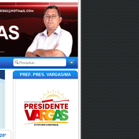
PREF. PRES. VARGAS/MA
28º