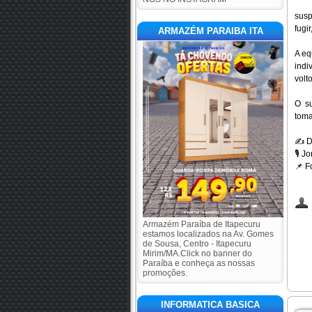
susp
fugi
ARMAZÉM PARAIBA ITA
A eq
indi
volt
O su
toma
✍️
D
🎙️
Jor
📌
Fo
Armazém Paraíba de Itapecuru
estamos localizados na Av. Gomes
de Sousa, Centro - Itapecuru
Mirim/MA.Click no banner do
Paraíba e conheça as nossas
promoções.
INFORMATICA BASICA