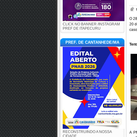
O 28
CLICK NO BANNER /INSTAGRAM
20 d
PREF DE ITAPECURU
caso
PREF. DE CANTANHEDE/MA
Tent
RECONSTRUINDO A NOSSA
A P
CIDADE