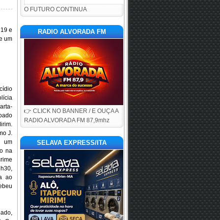
O FUTURO CONTINUA
 19 e
RADIO ALVORADA FM
 e um
cídio
lícia
arta-
👉 CLICK NO BANNER / E OUÇA A
oado
RADIO ALVORADA FM 87,9mhz
irim.
mo J.
or um
SELAVA EXPRESS/ITA
go na
rime
2h30,
da ao
cebeu
ado,