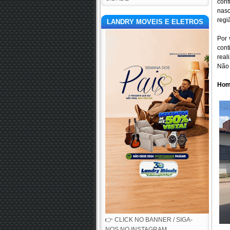
conf
nasc
regi
LANDRY MOVEIS E ELETROS
Por 
cont
real
Não 
Hom
👉 CLICK NO BANNER / SIGA-
NOS NO INSTAGRAM