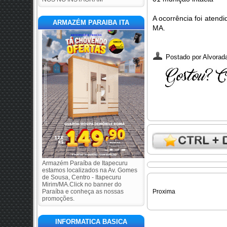
A ocorrência foi atend
ARMAZÉM PARAIBA ITA
MA.
Postado por
Alvorada
Armazém Paraíba de Itapecuru
estamos localizados na Av. Gomes
de Sousa, Centro - Itapecuru
Mirim/MA.Click no banner do
Paraíba e conheça as nossas
Proxima
promoções.
INFORMATICA BASICA