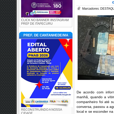
Marcadores:
DESTAQUE
CLICK NO BANNER /INSTAGRAM
PREF DE ITAPECURU
PREF. DE CANTANHEDE/MA
De acordo com inform
manhã, quando a vítim
companheiro foi até s
conversa, passou a agre
RECONSTRUINDO A NOSSA
local e se esconder na
CIDADE