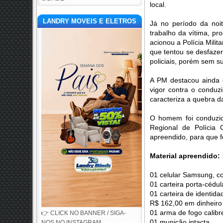
local.
LANDRY MOVEIS E ELETROS
Já no período da noit
trabalho da vítima, pr
acionou a Polícia Milit
que tentou se desfaze
policiais, porém sem s
A PM destacou ainda 
vigor contra o condu
caracteriza a quebra da
O homem foi conduzid
Regional de Polícia 
apreendido, para que 
Material apreendido:
01 celular Samsung, co
01 carteira porta-céd
01 carteira de identida
R$ 162,00 em dinheiro
01 arma de fogo calibr
👉 CLICK NO BANNER / SIGA-
01 munição intacta
NOS NO INSTAGRAM