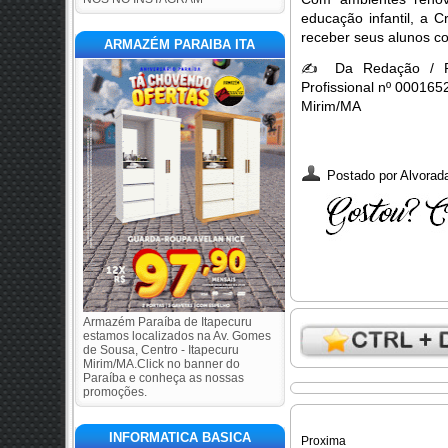
educação infantil, a C
receber seus alunos c
ARMAZÉM PARAIBA ITA
✍️ Da Redação / Rep
Profissional nº 000165
Mirim/MA
Postado por
Alvorada
Armazém Paraíba de Itapecuru
estamos localizados na Av. Gomes
de Sousa, Centro - Itapecuru
Mirim/MA.Click no banner do
Paraíba e conheça as nossas
promoções.
INFORMATICA BASICA
Proxima