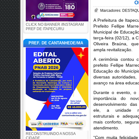
O
Marcadores:
DESTAQU
A Prefeitura de Itapec
CLICK NO BANNER /INSTAGRAM
Prefeito Fellipe Marr
PREF DE ITAPECURU
Municipal de Educação
terça-feira (02/12), a 
PREF. DE CANTANHEDE/MA
Oliveira Braúna, q
ampla revitalização.
A cerimônia contou 
prefeito Fellipe Marr
Educação do Municípi
diversas autoridades
avanço na área educac
Durante o evento, o 
importância do no
desenvolvimento das
ele, a unidade re
estruturais e adequ
mais conforto, segur
atendimento.
RECONSTRUINDO A NOSSA
“Com muita felicidad
CIDADE