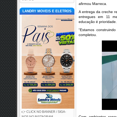
afirmou Marreca.
LANDRY MOVEIS E ELETROS
A entrega da creche re
entregues em 11 mes
educação é prioridade.
“Estamos construindo
completou.
👉 CLICK NO BANNER / SIGA-
Com ambientes reno
NOS NO INSTAGRAM