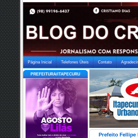
Página Inicial
Telefones Úteis
Contato
Agradeci
PREFEITURA/ITAPECURU
Prefeito Fellip