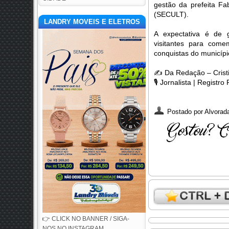
gestão da prefeita F
(SECULT).
LANDRY MOVEIS E ELETROS
A expectativa é de g
visitantes para come
conquistas do municípi
✍️
Da Redação – Crist
🎙️
Jornalista | Registro
Postado por
Alvorada
👉 CLICK NO BANNER / SIGA-
NOS NO INSTAGRAM