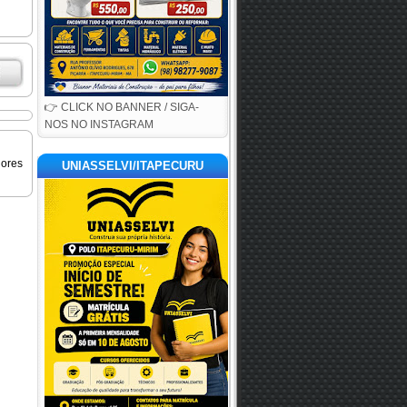
👉 CLICK NO BANNER / SIGA-
NOS NO INSTAGRAM
iores
UNIASSELVI/ITAPECURU