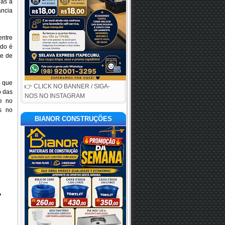
das à
ância
entre
ado é
de de
 que
👉 CLICK NO BANNER / SIGA-
o das
NOS NO INSTAGRAM
 e no
s no
BIANOR CONSTRUÇÕES