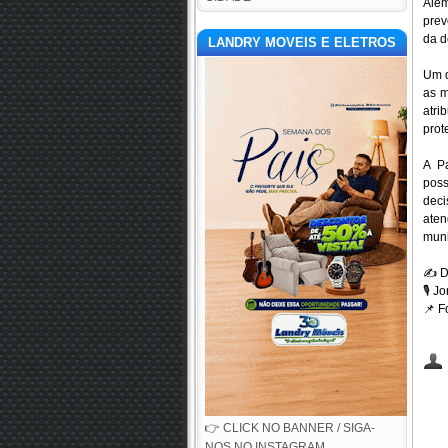
Além
prev
da d
LANDRY MOVEIS E ELETROS
Um d
as m
atri
prot
A P
poss
deci
ate
muni
✍️
D
🎙️
Jor
📌
Fo
👉 CLICK NO BANNER / SIGA-
NOS NO INSTAGRAM