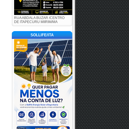
RUA ABDALA BUZAR /CENTRO
DE ITAPECURU MIIRIM/MA
SOLLIFE/ITA