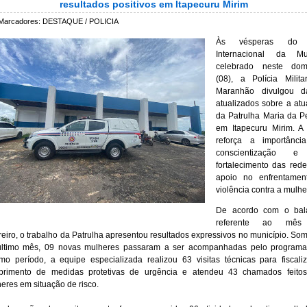
resultados positivos em Itapecuru Mirim
Marcadores:
DESTAQUE / POLICIA
Às vésperas do 
Internacional da Mul
celebrado neste dom
(08), a Polícia Milit
Maranhão divulgou d
atualizados sobre a at
da Patrulha Maria da 
em Itapecuru Mirim. A
reforça a importânci
conscientização 
fortalecimento das red
apoio no enfrentamen
violência contra a mulhe
De acordo com o bal
referente ao mê
reiro, o trabalho da Patrulha apresentou resultados expressivos no município. So
último mês, 09 novas mulheres passaram a ser acompanhadas pelo programa
o período, a equipe especializada realizou 63 visitas técnicas para fiscali
primento de medidas protetivas de urgência e atendeu 43 chamados feitos
eres em situação de risco.