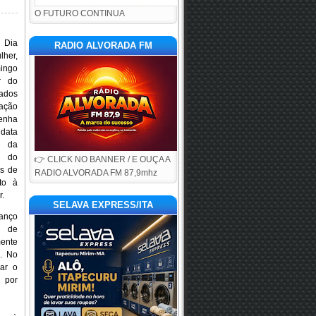
O FUTURO CONTINUA
Dia
RADIO ALVORADA FM
her,
ingo
ar do
ados
uação
Penha
 data
a da
e do
👉 CLICK NO BANNER / E OUÇA A
es de
RADIO ALVORADA FM 87,9mhz
to à
r.
SELAVA EXPRESS/ITA
anço
s de
mente
. No
zar o
 por