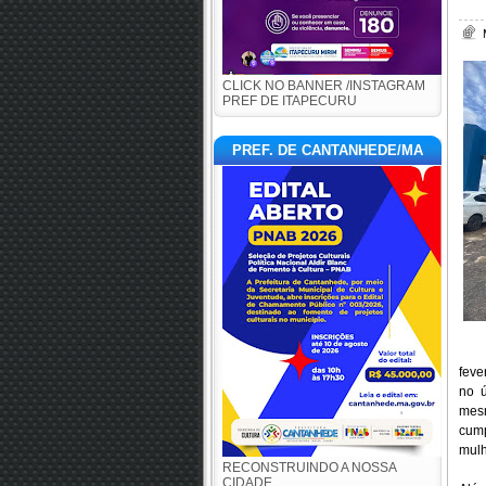
CLICK NO BANNER /INSTAGRAM
PREF DE ITAPECURU
PREF. DE CANTANHEDE/MA
feve
no 
mesm
cum
mulh
RECONSTRUINDO A NOSSA
CIDADE