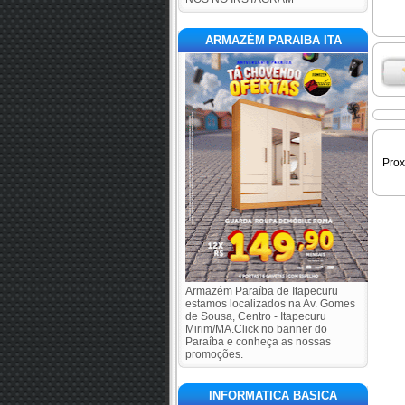
ARMAZÉM PARAIBA ITA
Pro
Armazém Paraíba de Itapecuru
estamos localizados na Av. Gomes
de Sousa, Centro - Itapecuru
Mirim/MA.Click no banner do
Paraíba e conheça as nossas
promoções.
INFORMATICA BASICA