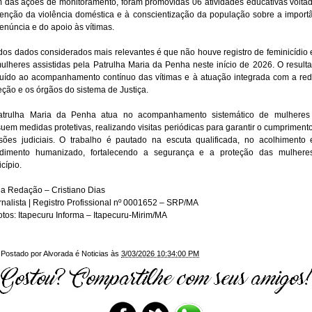
 das ações de monitoramento, foram promovidas 06 atividades educativas volta
enção da violência doméstica e à conscientização da população sobre a import
enúncia e do apoio às vítimas.
os dados considerados mais relevantes é que não houve registro de feminicídio 
ulheres assistidas pela Patrulha Maria da Penha neste início de 2026. O result
buído ao acompanhamento contínuo das vítimas e à atuação integrada com a re
eção e os órgãos do sistema de Justiça.
atrulha Maria da Penha atua no acompanhamento sistemático de mulheres
uem medidas protetivas, realizando visitas periódicas para garantir o cumpriment
sões judiciais. O trabalho é pautado na escuta qualificada, no acolhimento
ndimento humanizado, fortalecendo a segurança e a proteção das mulhere
cípio.
a Redação – Cristiano Dias
nalista | Registro Profissional nº 0001652 – SRP/MA
tos: Itapecuru Informa – Itapecuru-Mirim/MA
Postado por
Alvorada é Noticias
às
3/03/2026 10:34:00 PM