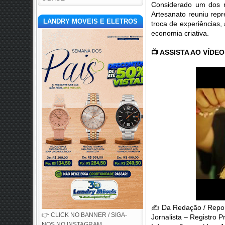
Considerado um dos m
Artesanato reuniu repr
LANDRY MOVEIS E ELETROS
troca de experiências, 
economia criativa.
📺
 ASSISTA AO VÍDEO
✍️
 Da Redação / Repor
👉 CLICK NO BANNER / SIGA-
Jornalista – Registro 
NOS NO INSTAGRAM