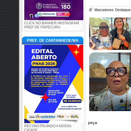
Marcadores:
Destaque 
CLICK NO BANNER /INSTAGRAM
PREF DE ITAPECURU
PREF. DE CANTANHEDE/MA
peça.
RECONSTRUINDO A NOSSA
CIDADE