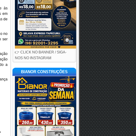
e às
es em
as de
go no
m ser
👉 CLICK NO BANNER / SIGA-
pação
NOS NO INSTAGRAM
iação
ndo a
BIANOR CONSTRUÇÕES
ança