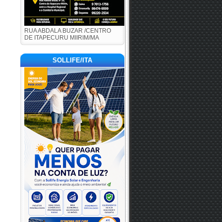
RUA ABDALA BUZAR /CENTRO
DE ITAPECURU MIIRIM/MA
SOLLIFE/ITA