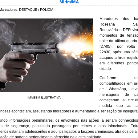
Mirim/MA
Marcadores:
DESTAQUE / POLICIA
Moradores dos bai
Roseana Sarn
Rodoviária e DER viv
momentos de tensã
noite da última quarta-
(27/05), por volta
22h30, após uma séri
ataques a tiros regist
em diferentes ponto
cidade.
Conforme rela
compartilhados em gr
de WhatsApp, dive
mensagens de pâ
IMAGEM ILUSTRATIVA
começaram a circul
medida que as a
inosas aconteciam, assustando moradores e aumentando a sensação de insegura
ndo informações preliminares, os envolvidos nas ações já seriam conhecido
as de segurança, possuindo passagens por crimes e atos infracionais. Ent
eitos estariam adolescentes e adultos ligados a facções criminosas, atraídos pela 
ação de poder e pertencimento oferecida pela criminalidade.