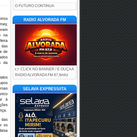
O FUTURO CONTINUA
rros
RADIO ALVORADA FM
ey,
eram
o na
feira
 das
e de
rados
s da
👉 CLICK NO BANNER / E OUÇA A
RADIO ALVORADA FM 87,9mhz
tos
upos
rsas
SELAVA EXPRESS/ITA
nico
ar à
ções
nça.
s das
re os
falsa