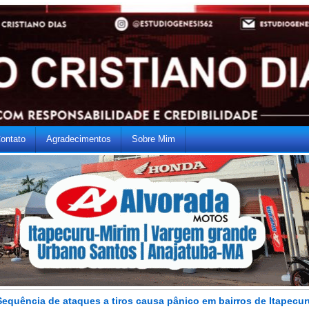
ontato
Agradecimentos
Sobre Mim
Sequência de ataques a tiros causa pânico em bairros de Itapecur