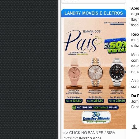
Ape
LANDRY MOVEIS E ELETROS
orga
flag
fogo
Rece
muni
util
Mesm
com 
de m
rein
As 
cont
Da R
Jorn
Font
👉 CLICK NO BANNER / SIGA-
NOS NO INSTAGRAM