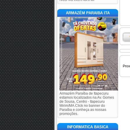
ARMAZÉM PARAIBA ITA
Pro
Armazém Paraíba de Itapecuru
estamos localizados na Av. Gomes
de Sousa, Centro - Itapecuru
Mirim/MA.Click no banner do
Paraíba e conheça as nossas
promoções.
INFORMATICA BASICA