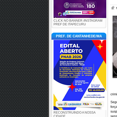
CLICK NO BANNER /INSTAGRAM
PREF DE ITAPECURU
PREF. DE CANTANHEDE/MA
crim
Segu
forç
susp
RECONSTRUINDO A NOSSA
CIDADE
sens