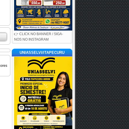
👉 CLICK NO BANNER / SIGA-
NOS NO INSTAGRAM
UNIASSELVI/ITAPECURU
iores