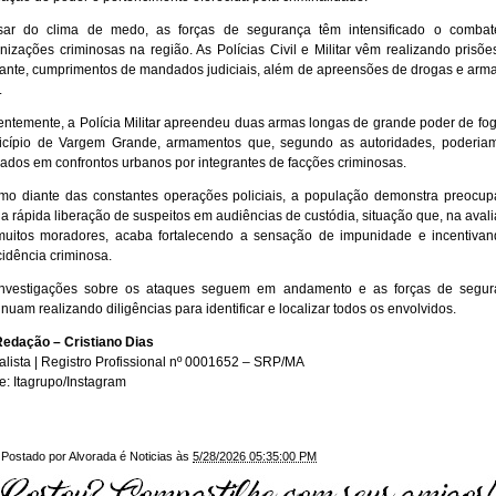
sar do clima de medo, as forças de segurança têm intensificado o combat
nizações criminosas na região. As Polícias Civil e Militar vêm realizando prisõ
rante, cumprimentos de mandados judiciais, além de apreensões de drogas e arm
.
ntemente, a Polícia Militar apreendeu duas armas longas de grande poder de fo
cípio de Vargem Grande, armamentos que, segundo as autoridades, poderia
izados em confrontos urbanos por integrantes de facções criminosas.
o diante das constantes operações policiais, a população demonstra preocu
a rápida liberação de suspeitos em audiências de custódia, situação que, na aval
uitos moradores, acaba fortalecendo a sensação de impunidade e incentiva
cidência criminosa.
investigações sobre os ataques seguem em andamento e as forças de segur
inuam realizando diligências para identificar e localizar todos os envolvidos.
edação – Cristiano Dias
alista | Registro Profissional nº 0001652 – SRP/MA
e: Itagrupo/Instagram
Postado por
Alvorada é Noticias
às
5/28/2026 05:35:00 PM