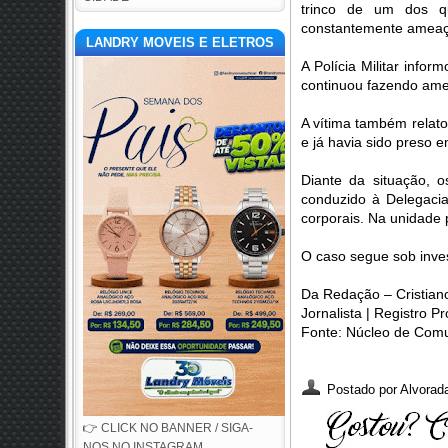
trinco de um dos qu
constantemente ameaça
LANDRY MOVEIS E ELETROS
A Polícia Militar infor
continuou fazendo amea
A vítima também relato
e já havia sido preso 
Diante da situação, o
conduzido à Delegacia
corporais. Na unidade 
O caso segue sob inve
Da Redação – Cristian
Jornalista | Registro 
Fonte: Núcleo de Com
Postado por
Alvorada
👉 CLICK NO BANNER / SIGA-
NOS NO INSTAGRAM