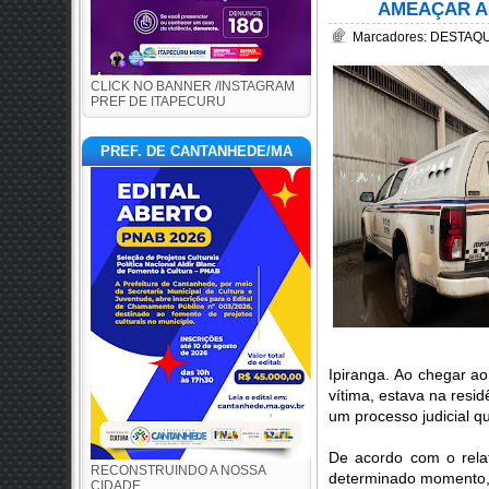
AMEAÇAR A 
Marcadores:
DESTAQUE
CLICK NO BANNER /INSTAGRAM
PREF DE ITAPECURU
PREF. DE CANTANHEDE/MA
Ipiranga. Ao chegar ao 
vítima, estava na res
um processo judicial q
De acordo com o relat
RECONSTRUINDO A NOSSA
determinado momento, 
CIDADE