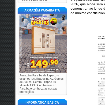
2026, que ainda será a
demonstrar, ao longo d
ARMAZÉM PARAIBA ITA
do mínimo constitucion
Armazém Paraíba de Itapecuru
estamos localizados na Av. Gomes
de Sousa, Centro - Itapecuru
Mirim/MA.Click no banner do
Paraíba e conheça as nossas
promoções.
INFORMATICA BASICA