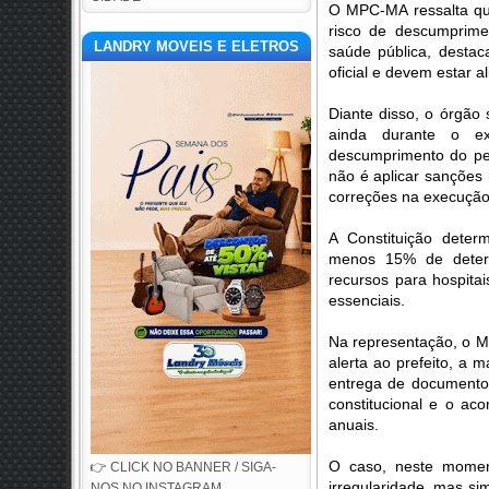
O MPC-MA ressalta que
risco de descumprimen
LANDRY MOVEIS E ELETROS
saúde pública, desta
oficial e devem estar a
Diante disso, o órgão
ainda durante o exe
descumprimento do per
não é aplicar sanções 
correções na execução
A Constituição deter
menos 15% de determi
recursos para hospita
essenciais.
Na representação, o M
alerta ao prefeito, a 
entrega de documento
constitucional e o ac
anuais.
O caso, neste momen
👉 CLICK NO BANNER / SIGA-
irregularidade, mas si
NOS NO INSTAGRAM