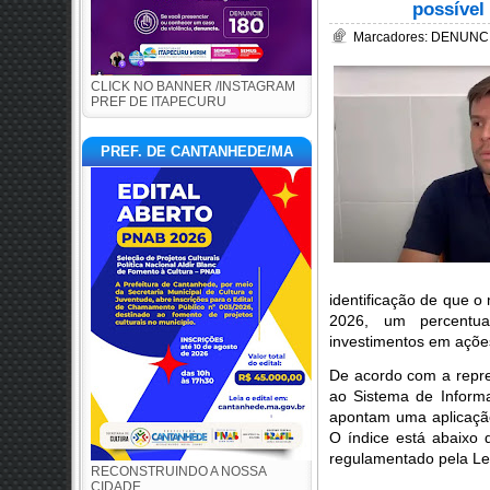
possível
Marcadores:
DENUNC
CLICK NO BANNER /INSTAGRAM
PREF DE ITAPECURU
PREF. DE CANTANHEDE/MA
identificação de que o
2026, um percentua
investimentos em ações
De acordo com a repre
ao Sistema de Inform
apontam uma aplicação
O índice está abaixo 
regulamentado pela Le
RECONSTRUINDO A NOSSA
CIDADE