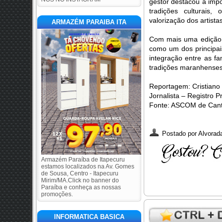
gestor destacou a imp
tradições culturais,
valorização dos artistas
ARMAZÉM PARAIBA ITA
Com mais uma edição 
como um dos principai
integração entre as fam
tradições maranhenses
Reportagem: Cristiano
Jornalista – Registro 
Fonte: ASCOM de Can
Postado por
Alvorada
Armazém Paraíba de Itapecuru
estamos localizados na Av. Gomes
de Sousa, Centro - Itapecuru
Mirim/MA.Click no banner do
Paraíba e conheça as nossas
promoções.
INFORMATICA BASICA