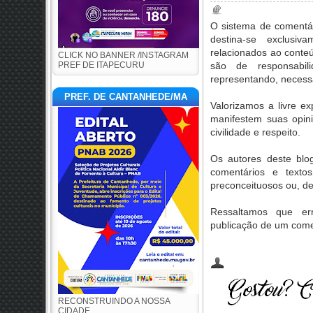
O sistema de comentár
destina-se exclusi
relacionados ao conte
CLICK NO BANNER /INSTAGRAM
PREF DE ITAPECURU
são de responsabil
representando, necessa
PREF. DE CANTANHEDE/MA
Valorizamos a livre e
manifestem suas opini
civilidade e respeito.
Os autores deste blog
comentários e textos
preconceituosos ou, de 
Ressaltamos que err
publicação de um come
RECONSTRUINDO A NOSSA
CIDADE