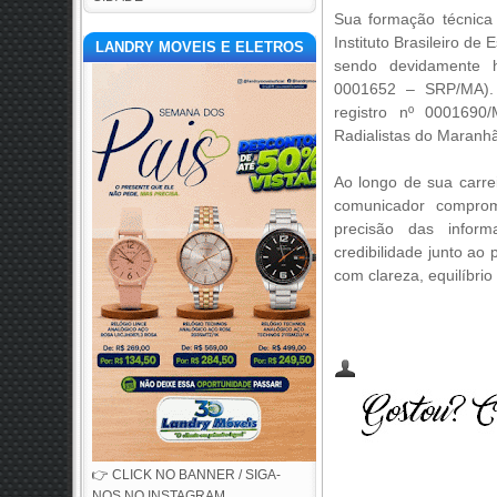
Sua formação técnica
Instituto Brasileiro d
LANDRY MOVEIS E ELETROS
sendo devidamente ha
0001652 – SRP/MA). A
registro nº 0001690
Radialistas do Maranhã
Ao longo de sua carre
comunicador comprom
precisão das infor
credibilidade junto ao
com clareza, equilíbrio
👉 CLICK NO BANNER / SIGA-
NOS NO INSTAGRAM