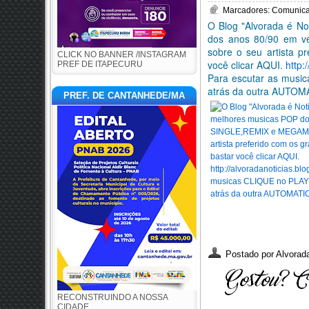
Marcadores:
Comunic
O Blog "Alvorada é No
dos anos 80/90 em v
sobre o seu artista p
CLICK NO BANNER /INSTAGRAM
você clicar AQUI.
http:/
PREF DE ITAPECURU
Para escutar as musi
atrás da outra AUTO
PREF. DE CANTANHEDE/MA
Postado por
Alvorada
RECONSTRUINDO A NOSSA
CIDADE