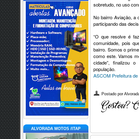
sobretudo, no uso con
No bairro Aviação, a
participando das deci
“O que resolve é fa
comunidade, pois qu
bairro. Somos o prim
como este. Vamos mel
cidade”, finalizou 
população.
ASCOM Prefeitura de 
Postado por
Alvorada
ALVORADA MOTOS /ITAP