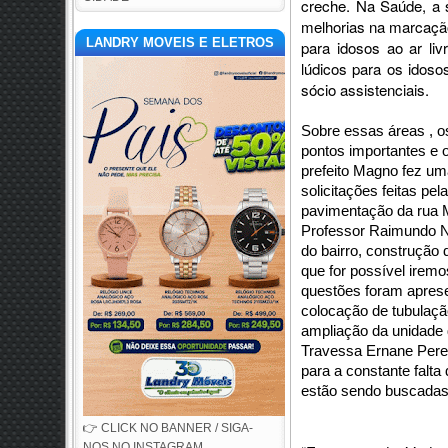
creche. Na Saúde, a s
melhorias na marcação
LANDRY MOVEIS E ELETROS
para idosos ao ar liv
lúdicos para os idoso
sócio assistenciais.
Sobre essas áreas , o
pontos importantes e 
prefeito Magno fez um
solicitações feitas pe
pavimentação da rua M
Professor Raimundo N
do bairro, construção 
que for possível iremos
questões foram apres
colocação de tubulaçã
ampliação da unidade 
Travessa Ernane Perei
para a constante falta
estão sendo buscada
👉 CLICK NO BANNER / SIGA-
NOS NO INSTAGRAM