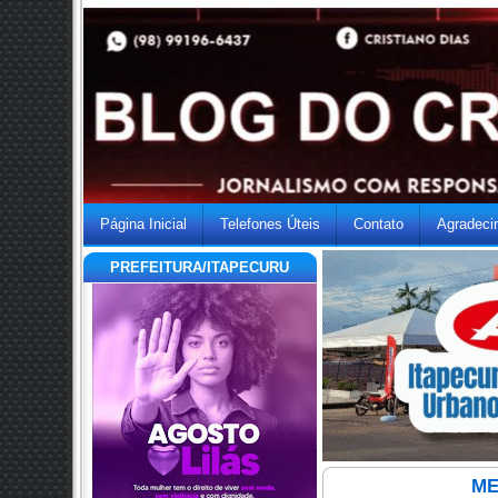
Página Inicial
Telefones Úteis
Contato
Agradeci
PREFEITURA/ITAPECURU
ME