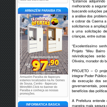
“Estamos adquirindo
melhorando a seguran
buscando soluções pa
ARMAZÉM PARAIBA ITA
a análise dos problem
e cobrar da Caema a 
solicitamos a ampliaç
a uma solicitação d
crianças, entre outras 
“Excelentíssimo senho
Projeto “Meu Bairr
reivindicações serão
Oliveira, morador do b
PROJETO – O projet
integrar Poder Públic
Armazém Paraíba de Itapecuru
da execução dos ser
estamos localizados na Av. Gomes
de Sousa, Centro - Itapecuru
governamentais, possi
Mirim/MA.Click no banner do
benefícios das política
Paraíba e conheça as nossas
promoções.
A Prefeitura entende
INFORMATICA BASICA
maneira mais segura d