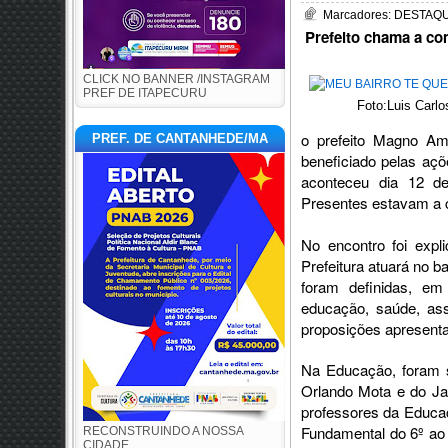
Marcadores:
DESTAQUE
Prefeito chama a com
CLICK NO BANNER /INSTAGRAM
PREF DE ITAPECURU
Foto:Luis Carlo
o prefeito Magno Am
PREF. DE CANTANHEDE/MA
beneficiado pelas açõ
aconteceu dia 12 d
Presentes estavam a 
No encontro foi expl
Prefeitura atuará no b
foram definidas, em 
educação, saúde, ass
proposições apresent
Na Educação, foram s
Orlando Mota e do Jar
professores da Educaç
Fundamental do 6º ao 
RECONSTRUINDO A NOSSA
CIDADE