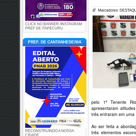
Marcadores:
DESTAQUE
CLICK NO BANNER /INSTAGRAM
PREF DE ITAPECURU
PREF. DE CANTANHEDE/MA
pelo 1º Tenente Ri
apresentaram atitudes
três entraram em uma r
Ao ser feita a aborda
RECONSTRUINDO A NOSSA
três elementos escon
CIDADE