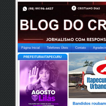
Página Inicial
Telefones Úteis
Contato
Agradeci
PREFEITURA/ITAPECURU
Bandidos roubam c