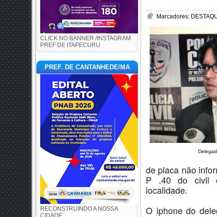
Marcadores:
DESTAQUE
CLICK NO BANNER /INSTAGRAM
PREF DE ITAPECURU
PREF. DE CANTANHEDE/MA
Delegad
de placa não infor
P .40 do civil 
localidade.
O iphone do deleg
RECONSTRUINDO A NOSSA
CIDADE