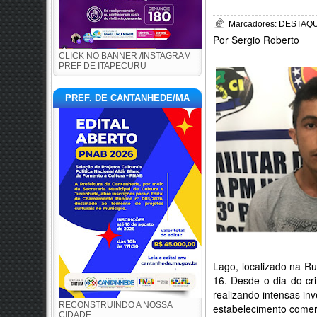
Marcadores:
DESTAQUE
Por Sergio Roberto
CLICK NO BANNER /INSTAGRAM
PREF DE ITAPECURU
PREF. DE CANTANHEDE/MA
Lago, localizado na R
16. Desde o dia do cr
realizando intensas i
RECONSTRUINDO A NOSSA
estabelecimento comerc
CIDADE