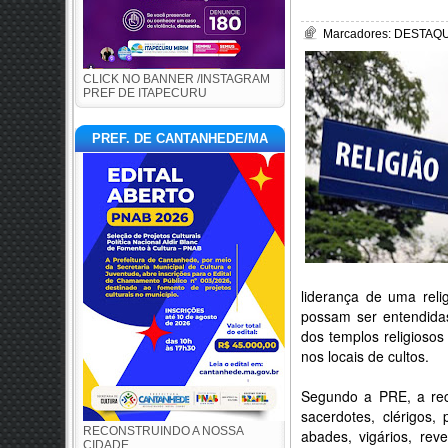
Marcadores:
DESTAQU
CLICK NO BANNER /INSTAGRAM
PREF DE ITAPECURU
PREF. DE CANTANHEDE/MA
liderança de uma reli
possam ser entendida
dos templos religioso
nos locais de cultos.
Segundo a PRE, a rec
sacerdotes, clérigos, 
RECONSTRUINDO A NOSSA
abades, vigários, rev
CIDADE