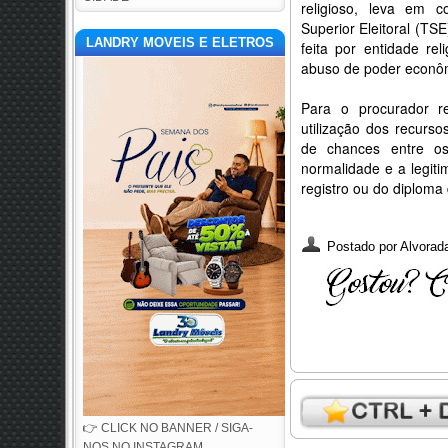
religioso, leva em c
Superior Eleitoral (TS
LANDRY MOVEIS E ELETROS
feita por entidade re
abuso de poder econômi
Para o procurador re
utilização dos recurs
de chances entre os
normalidade e a legit
registro ou do diploma 
Postado por
Alvorada
👉 CLICK NO BANNER / SIGA-
NOS NO INSTAGRAM