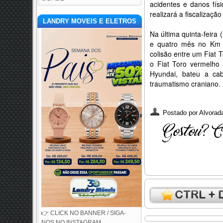
acidentes e danos fís
realizará a fiscalizaçã
LANDRY MOVEIS E ELETROS
Na última quinta-feira
e quatro mês no Km 
colisão entre um Fiat
o Fiat Toro vermelho
Hyundai, bateu a cab
traumatismo craniano.
Postado por
Alvorada
👉 CLICK NO BANNER / SIGA-
NOS NO INSTAGRAM