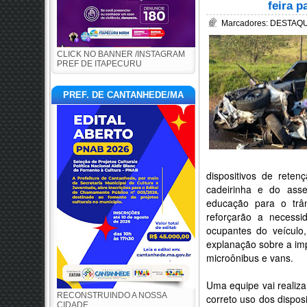
feira p
Marcadores:
DESTAQUE
CLICK NO BANNER /INSTAGRAM
PREF DE ITAPECURU
PREF. DE CANTANHEDE/MA
dispositivos de rete
cadeirinha e do ass
educação para o trân
reforçarão a necess
ocupantes do veículo
explanação sobre a imp
microônibus e vans.
Uma equipe vai realiza
RECONSTRUINDO A NOSSA
correto uso dos dispos
CIDADE