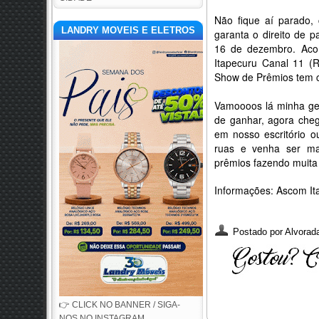
Não fique aí parado,
LANDRY MOVEIS E ELETROS
garanta o direito de p
16 de dezembro. Aco
Itapecuru Canal 11 (
Show de Prêmios tem cr
Vamoooos lá minha ge
de ganhar, agora cheg
em nosso escritório 
ruas e venha ser ma
prêmios fazendo muita 
Informações: Ascom I
Postado por
Alvorada
👉 CLICK NO BANNER / SIGA-
NOS NO INSTAGRAM