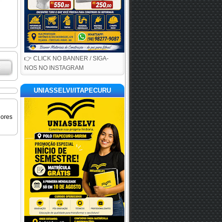
👉 CLICK NO BANNER / SIGA-
NOS NO INSTAGRAM
UNIASSELVI/ITAPECURU
iores