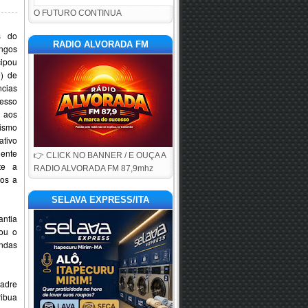
O FUTURO CONTINUA
s do
RADIO ALVORADA FM
ngos
ipou
9) de
cias
esso
 aos
lismo
ativo
ente
👉 CLICK NO BANNER / E OUÇA A
te a
RADIO ALVORADA FM 87,9mhz
tos a
SELAVA EXPRESS/ITA
antia
tou o
ndas
Padre
ribua