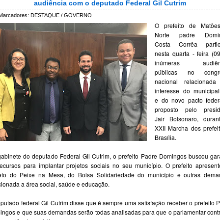
audiência com o deputado Federal Gil Cutrim
Marcadores:
DESTAQUE / GOVERNO
O prefeito de Matõe
Norte padre Domi
Costa Corrêa partic
nesta quarta - feira (0
inúmeras audiên
públicas no congr
nacional relacionada
interesse do municipa
e do novo pacto feder
proposto pelo presid
Jair Bolsonaro, duran
XXII Marcha dos prefei
Brasília.
abinete do deputado Federal Gil Cutrim, o prefeito Padre Domingos buscou gar
ecursos para implantar projetos sociais no seu município. O prefeito apresen
jeto do Peixe na Mesa, do Bolsa Solidariedade do município e outras dema
cionada a área social, saúde e educação.
putado federal Gil Cutrim disse que é sempre uma satisfação receber o prefeito 
ngos e que suas demandas serão todas analisadas para que o parlamentar cont