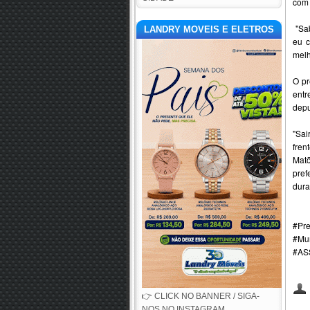
com 
"Sab
LANDRY MOVEIS E ELETROS
eu c
melh
O pr
entr
depu
"Sai
fren
Matõ
pref
dura
#Pre
#Mu
#A
👉 CLICK NO BANNER / SIGA-
NOS NO INSTAGRAM