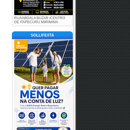
RUA ABDALA BUZAR /CENTRO
DE ITAPECURU MIIRIM/MA
SOLLIFE/ITA