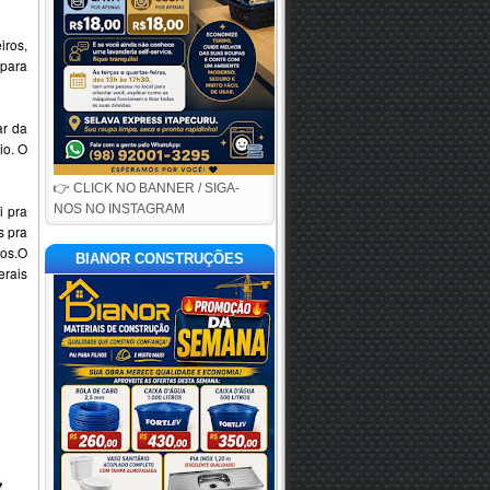
iros,
 para
ar da
io. O
👉 CLICK NO BANNER / SIGA-
i pra
NOS NO INSTAGRAM
s pra
tos.O
BIANOR CONSTRUÇÕES
erais