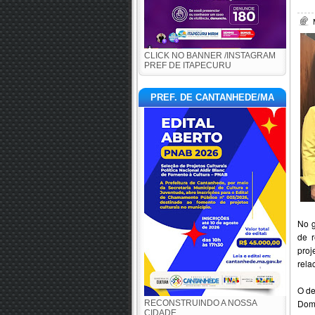
CLICK NO BANNER /INSTAGRAM
PREF DE ITAPECURU
PREF. DE CANTANHEDE/MA
No g
de r
pro
rela
O de
Domi
RECONSTRUINDO A NOSSA
CIDADE