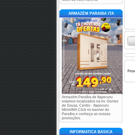
ARMAZÉM PARAIBA ITA
Pro
Armazém Paraíba de Itapecuru
estamos localizados na Av. Gomes
de Sousa, Centro - Itapecuru
Mirim/MA.Click no banner do
Paraíba e conheça as nossas
promoções.
INFORMATICA BASICA