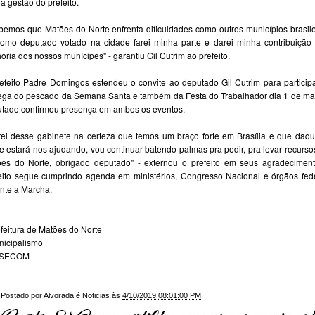
a gestão do prefeito.
emos que Matões do Norte enfrenta dificuldades como outros municípios brasile
omo deputado votado na cidade farei minha parte e darei minha contribuição
oria dos nossos munícipes" - garantiu Gil Cutrim ao prefeito.
efeito Padre Domingos estendeu o convite ao deputado Gil Cutrim para particip
ega do pescado da Semana Santa e também da Festa do Trabalhador dia 1 de ma
tado confirmou presença em ambos os eventos.
rei desse gabinete na certeza que temos um braço forte em Brasília e que daqu
te estará nos ajudando, vou continuar batendo palmas pra pedir, pra levar recurso
es do Norte, obrigado deputado" - externou o prefeito em seus agradecimen
eito segue cumprindo agenda em ministérios, Congresso Nacional e órgãos fed
nte a Marcha.
feitura de Matões do Norte
nicipalismo
SSECOM
Postado por
Alvorada é Noticias
às
4/10/2019 08:01:00 PM