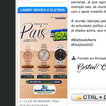
parcerias, já que agor
exemplo saiu da reuni
LANDRY MOVEIS E ELETROS
com o apoio irrestrito 
A reunião liderada pe
do articulador polític
já citados acima, que
#MatõesdoNorte
#Eleições2020
Postado por
Alvorada
👉 CLICK NO BANNER / SIGA-
NOS NO INSTAGRAM