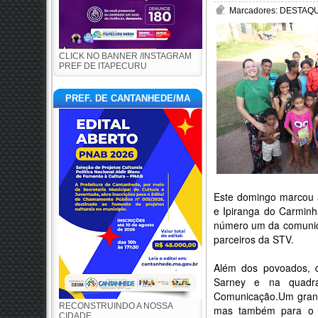
Marcadores:
DESTAQU
CLICK NO BANNER /INSTAGRAM
PREF DE ITAPECURU
PREF. DE CANTANHEDE/MA
Este domingo marcou 
e Ipiranga do Carminh
número um da comunic
parceiros da STV.
Além dos povoados, d
Sarney e na quadr
Comunicação.
Um grand
RECONSTRUINDO A NOSSA
mas também para o c
CIDADE