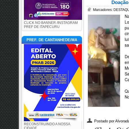
Doação 
Marcadores:
DESTAQU
Na
L
CLICK NO BANNER /INSTAGRAM
PREF DE ITAPECURU
p
ci
lu
PREF. DE CANTANHEDE/MA
sa
De
en
M
Sa
Ca
Qu
No
Postado por
Alvorada
RECONSTRUINDO A NOSSA
CIDADE