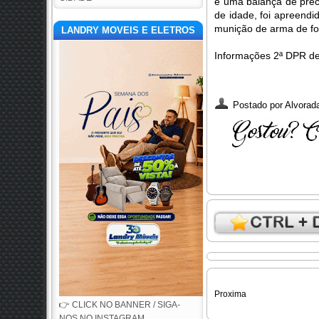
e uma balança de preci
de idade, foi apreendi
munição de arma de fog
LANDRY MOVEIS E ELETROS
Informações 2ª DPR de
Postado por
Alvorada
Proxima
👉 CLICK NO BANNER / SIGA-
NOS NO INSTAGRAM