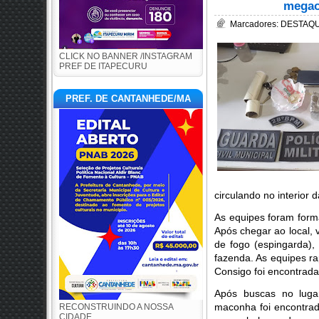
megao
Marcadores:
DESTAQUE
CLICK NO BANNER /INSTAGRAM
PREF DE ITAPECURU
PREF. DE CANTANHEDE/MA
circulando no interior 
As equipes foram forma
Após chegar ao local, 
de fogo (espingarda),
fazenda. As equipes ra
Consigo foi encontra
Após buscas no luga
maconha foi encontra
RECONSTRUINDO A NOSSA
CIDADE