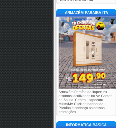
ARMAZÉM PARAIBA ITA
Armazém Paraíba de Itapecuru
estamos localizados na Av. Gomes
de Sousa, Centro - Itapecuru
Mirim/MA.Click no banner do
Paraíba e conheça as nossas
promoções.
INFORMATICA BASICA