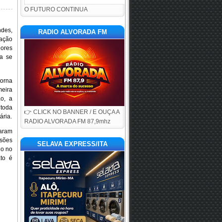
O FUTURO CONTINUA
ndes,
RADIO ALVORADA FM
ação
ores
a se
orna
meira
o, a
 toda
👉 CLICK NO BANNER / E OUÇA A
ária.
RADIO ALVORADA FM 87,9mhz
aram
ssões
SELAVA EXPRESS/ITA
no no
to é