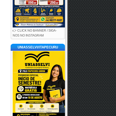
👉 CLICK NO BANNER / SIGA-
NOS NO INSTAGRAM
UNIASSELVI/ITAPECURU