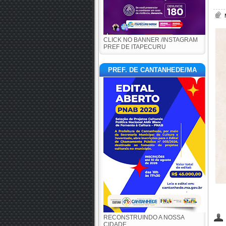
CLICK NO BANNER /INSTAGRAM
PREF DE ITAPECURU
PREF. DE CANTANHEDE/MA
RECONSTRUINDO A NOSSA
CIDADE