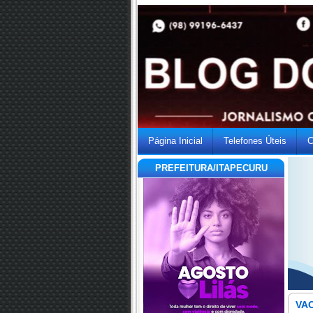
Página Inicial
Telefones Úteis
C
PREFEITURA/ITAPECURU
VAC