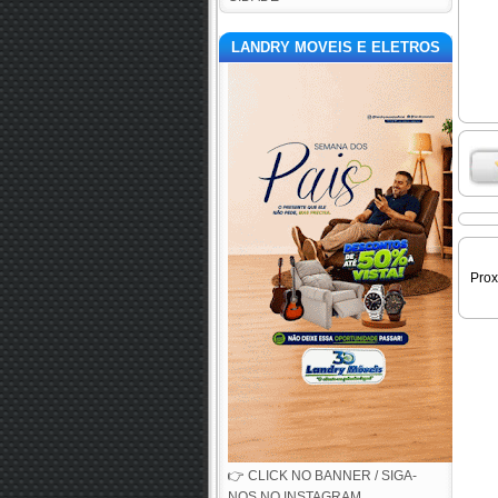
LANDRY MOVEIS E ELETROS
Pro
👉 CLICK NO BANNER / SIGA-
NOS NO INSTAGRAM