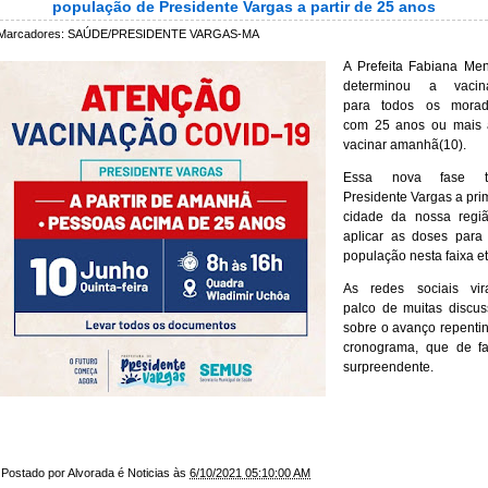
população de Presidente Vargas a partir de 25 anos
Marcadores:
SAÚDE/PRESIDENTE VARGAS-MA
A Prefeita Fabiana Me
determinou a vacin
para todos os morad
com 25 anos ou mais 
vacinar amanhã(10).
Essa nova fase t
Presidente Vargas a pri
cidade da nossa regiã
aplicar as doses para
população nesta faixa et
As redes sociais vir
palco de muitas discu
sobre o avanço repenti
cronograma, que de fa
surpreendente.
Postado por
Alvorada é Noticias
às
6/10/2021 05:10:00 AM