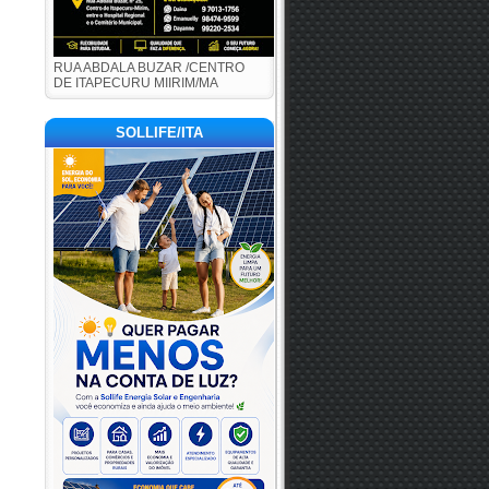
RUA ABDALA BUZAR /CENTRO
DE ITAPECURU MIIRIM/MA
SOLLIFE/ITA