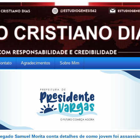
ontato
Agradecimentos
Sobre Mim
legado Samuel Morita conta detalhes de como jovem foi assassin