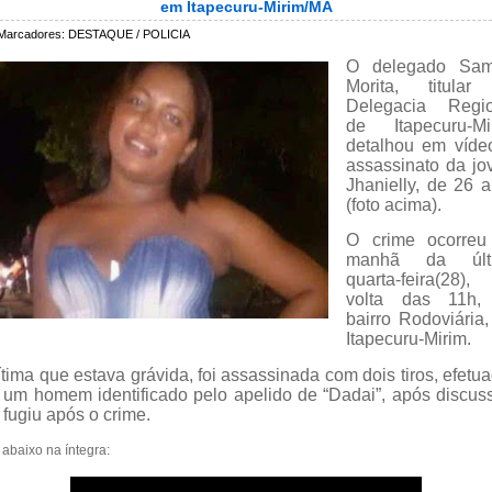
em Itapecuru-Mirim/MA
Marcadores:
DESTAQUE / POLICIA
O delegado Sam
Morita, titular
Delegacia Regio
de Itapecuru-Mi
detalhou em víde
assassinato da j
Jhanielly, de 26 
(foto acima).
O crime ocorreu
manhã da últ
quarta-feira(28),
volta das 11h,
bairro Rodoviária
Itapecuru-Mirim.
ítima que estava grávida, foi assassinada com dois tiros, efetu
 um homem identificado pelo apelido de “Dadai”, após discus
 fugiu após o crime.
 abaixo na íntegra: