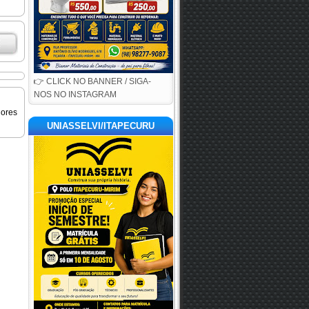
👉 CLICK NO BANNER / SIGA-
NOS NO INSTAGRAM
iores
UNIASSELVI/ITAPECURU