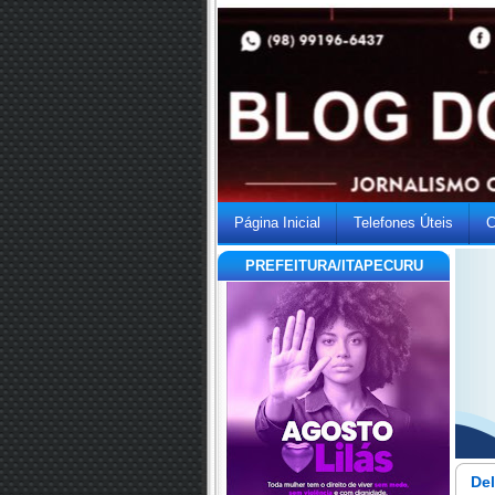
Página Inicial
Telefones Úteis
C
PREFEITURA/ITAPECURU
De