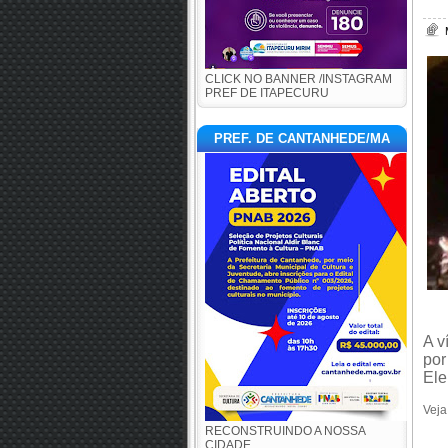
CLICK NO BANNER /INSTAGRAM
PREF DE ITAPECURU
PREF. DE CANTANHEDE/MA
A v
por
Ele
Veja
RECONSTRUINDO A NOSSA
CIDADE