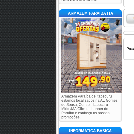
ARMAZÉM PARAIBA ITA
Pro
Armazém Paraíba de Itapecuru
estamos localizados na Av. Gomes
de Sousa, Centro - Itapecuru
Mirim/MA.Click no banner do
Paraíba e conheça as nossas
promoções.
INFORMATICA BASICA