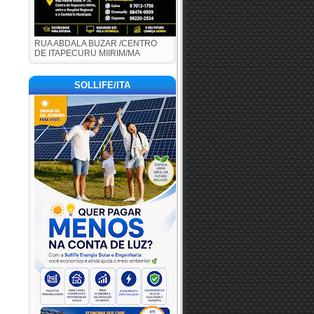
RUA ABDALA BUZAR /CENTRO
DE ITAPECURU MIIRIM/MA
SOLLIFE/ITA