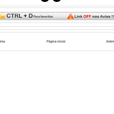
xima
Página inicial
Anter