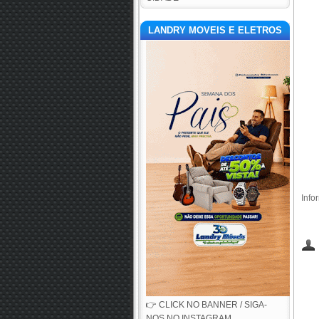
LANDRY MOVEIS E ELETROS
Info
👉 CLICK NO BANNER / SIGA-
NOS NO INSTAGRAM