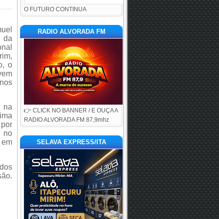
O FUTURO CONTINUA
uel
RADIO ALVORADA FM
 da
nal
rim,
o, o
ovem
anos
 na
👉 CLICK NO BANNER / E OUÇA A
ima
RADIO ALVORADA FM 87,9mhz
 por
 no
, em
SELAVA EXPRESS/ITA
ados
são.